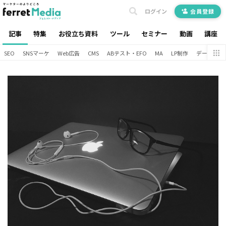
ログイン
会員登録
記事
特集
お役立ち資料
ツール
セミナー
動画
講座
SEO
SNSマーケ
Web広告
CMS
ABテスト・EFO
MA
LP制作
データ分析