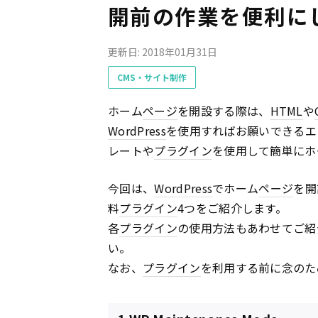
開前の作業を便利に
更新日: 2018年01月31日
CMS・サイト制作
ホーム
ページ
を開設する際は、
HTML
や
WordPress
を使用すればお願いできるエ
レートや
プラグイン
を使用して簡単にホ
今回は、
WordPress
でホーム
ページ
を開
料
プラグイン
4つをご紹介します。
各
プラグイン
の使用方法もあわせてご紹
い。
なお、
プラグイン
を利用する前に念のた