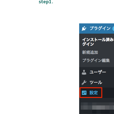
step1.