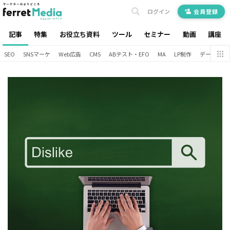
ログイン
会員登録
記事
特集
お役立ち資料
ツール
セミナー
動画
講座
SEO
SNSマーケ
Web広告
CMS
ABテスト・EFO
MA
LP制作
データ分析