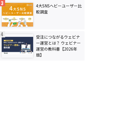
4大SNSヘビーユーザー比
較調査
受注につながるウェビナ
ー運営とは？ ウェビナー
運営の教科書【2026年
版】