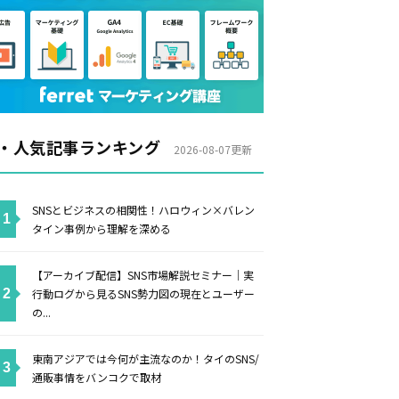
・人気記事ランキング
2026-08-07更新
SNSとビジネスの相関性！ハロウィン×バレン
タイン事例から理解を深める
【アーカイブ配信】SNS市場解説セミナー｜実
行動ログから見るSNS勢力図の現在とユーザー
の...
東南アジアでは今何が主流なのか！タイのSNS/
通販事情をバンコクで取材