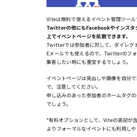
Viteは無料で使えるイベント管理ツール
Twitter
の他にもFacebookやインス
タ
上でイベント
ページ
を拡散できます。
Twitter
では参加者に対して、ダイレク
Eメールでも使えるので、
Twitter
のフ
集客したい時にも重宝するでしょう。
イベント
ページ
は見出しや画像を自分で
で、注意してください。
申し込みのあった参加者のネーム
タグ
の
でしょう。
*有料オプションとして、Viteの表記が
よりフォーマルなイベントにも利用しや