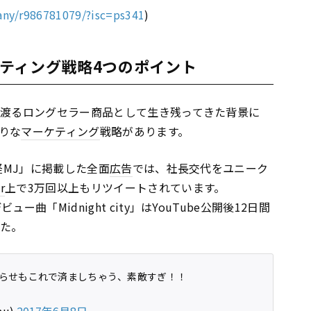
any/r986781079/?isc=ps341
)
ティング戦略4つのポイント
も渡るロングセラー商品として生き残ってきた背景に
りな
マーケティング
戦略があります。
経MJ」に掲載した全面
広告
では、社長交代をユニーク
r
上で3万回以上もリツイートされています。
曲「Midnight city」はYouTube公開後12日間
した。
らせもこれで済ましちゃう、素敵すぎ！！
mu)
2017年6月8日