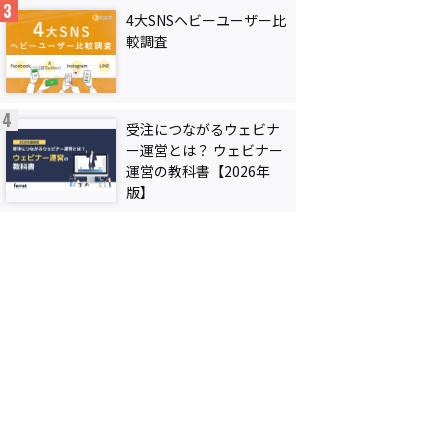
4大SNSヘビーユーザー比
較調査
受注につながるウェビナ
ー運営とは？ ウェビナー
運営の教科書【2026年
版】