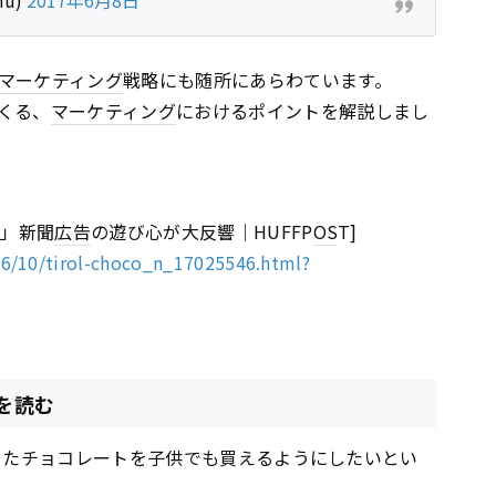
マーケティング
戦略にも随所にあらわています。
くる、
マーケティング
におけるポイントを解説しまし
!」新聞
広告
の遊び心が大反響｜HUFFP
OS
T]
06/10/tirol-choco_n_17025546.html?
を読む
だったチョコレートを子供でも買えるようにしたいとい