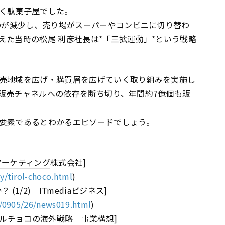
く駄菓子屋でした。
ものが減少し、売り場がスーパーやコンビニに切り替わ
えた当時の松尾 利彦社長は*「三拡運動」*という戦略
売地域を広げ・購買層を広げていく取り組みを実施し
販売チャネルへの依存を断ち切り、年間約7億個も販
要素であるとわかるエピソードでしょう。
マーケティング
株式会社]
y/tirol-choco.html
)
1/2)｜ITmediaビジネス]
s/0905/26/news019.html
)
ロルチョコの海外戦略｜事業構想]