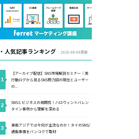
・人気記事ランキング
2026-08-09更新
【アーカイブ配信】SNS市場解説セミナー｜実
行動ログから見るSNS勢力図の現在とユーザー
の...
SNSとビジネスの相関性！ハロウィン×バレン
タイン事例から理解を深める
東南アジアでは今何が主流なのか！タイのSNS/
通販事情をバンコクで取材