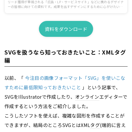
リード獲得が重視される「広告・LP・サービスサイト」などに携わるデザイナ
ーの皆様に向けての資料です。成果を出すデザインにするために心がけたいポ
イントを制作前、制作中、提出と修正、公開後の効果検証まで一連の流れに沿
ってまとめています。
資料をダウンロード
SVGを扱うなら知っておきたいこと：XMLタグ
編
以前、「
今注目の画像フォーマット「SVG」を使いこな
すために最低限知っておきたいこと
」という記事で、
SVGをIllustratorで作成したり、
オンライン
エディターで
作成するという方法をご紹介しました。
こうしたソフトを使えば、複雑な図形を作成することが
できますが、結局のところSVGとはXML
タグ
(端的に言え