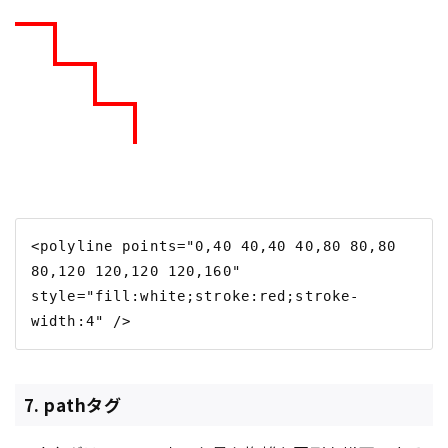
<polyline points="0,40 40,40 40,80 80,80 
80,120 120,120 120,160" 
style="fill:white;stroke:red;stroke-
7. pathタグ