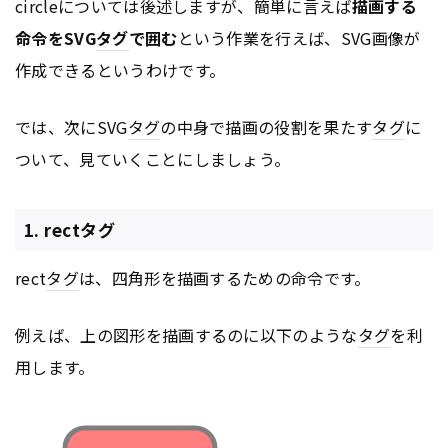
circleについては後述しますが、簡単に言えば
描画する
命令をSVG
タグ
で囲む
という作業を行えば、SVG画像が
作成できるというわけです。
では、次にSVG
タグ
の中身で描画の役割を果たす
タグ
に
ついて、見ていくことにしましょう。
1. rectタグ
rect
タグ
は、四角形を描画するための命令です。
例えば、上の図形を描画するのに以下のような
タグ
を利
用します。