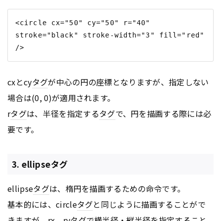
<circle cx="50" cy="50" r="40" 
stroke="black" stroke-width="3" fill="red" 
cxとcy
タグ
が中心の円の座標となりますが、指定しない
場合は(0, 0)が適用されます。
r
タグ
は、半径を指定する
タグ
で、円を描画する際には必
要です。
3. ellipseタグ
ellipse
タグ
は、楕円を描画するための命令です。
基本的には、circle
タグ
と同じように描画することがで
きますが、rx、ry
タグ
で横半径・縦半径を指定すること