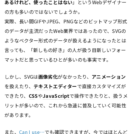
あるけれど、使ったことはない
」というWebデザイナー
の方も多いのではないでしょうか。
実際、長い間GIFやJPEG、PNGなどのビットマップ形式
のデータが主流だったWeb業界ではあったので、SVGの
ようなベクター形式のデータが扱えるようになったとは
言っても、「新しもの好き」の人が扱う目新しいフォー
マットだと思っているひとが多いのも事実です。
しかし、SVGは
画像劣化
がなかったり、
アニメーション
を扱えたり、
テキスト
エディター
で直接カスタマイズが
できたり、
CS
S
や
JavaScript
で操作できたりと、扱うメ
リットが多いので、これから急速に普及していく可能性
があります。
また、
Can I use…
でも確認できますが、今ではほとんど