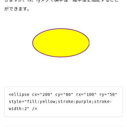
ができます。
<ellipse cx="200" cy="80" rx="100" ry="50" 
style="fill:yellow;stroke:purple;stroke-