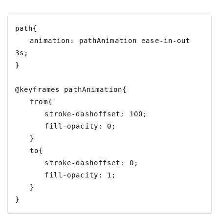
path{

　　animation: pathAnimation ease-in-out 
3s;

}

@keyframes pathAnimation{

　　from{

　　　　stroke-dashoffset: 100;

　　　　fill-opacity: 0;

　　}

　　to{

　　　　stroke-dashoffset: 0;

　　　　fill-opacity: 1;

　　}
