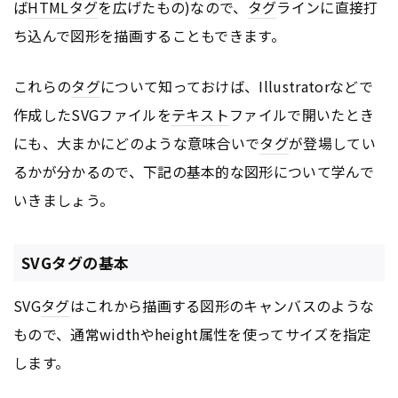
ば
HTML
タグ
を広げたもの)なので、
タグ
ラインに直接打
ち込んで図形を描画することもできます。
これらの
タグ
について知っておけば、Illustratorなどで
作成したSVGファイルを
テキスト
ファイルで開いたとき
にも、大まかにどのような意味合いで
タグ
が登場してい
るかが分かるので、下記の基本的な図形について学んで
いきましょう。
SVGタグの基本
SVG
タグ
はこれから描画する図形のキャンバスのような
もので、通常widthやheight属性を使ってサイズを指定
します。