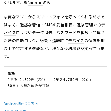
くれます。※
Android
のみ
悪質な
アプリ
からスマートフォンを守ってくれるだけで
はなく、迷惑な着信・SMSの受信拒否、遠隔管理での
デ
バイス
ロックやデータ消去、パスワードを複数回間違え
た際の自動ロック、紛失・盗難時に
デバイス
の位置を地
図上で特定する機能など、様々な便利機能が揃っていま
す。
価格：
1年版 2,800円（税別）、2年版4,750円（税別）

Android版はこちら