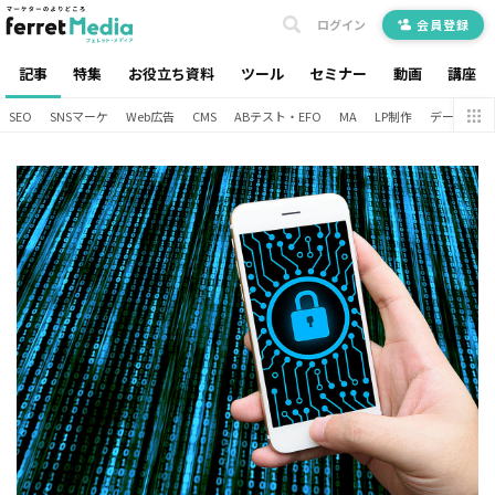
ログイン
会員登録
記事
特集
お役立ち資料
ツール
セミナー
動画
講座
SEO
SNSマーケ
Web広告
CMS
ABテスト・EFO
MA
LP制作
データ分析