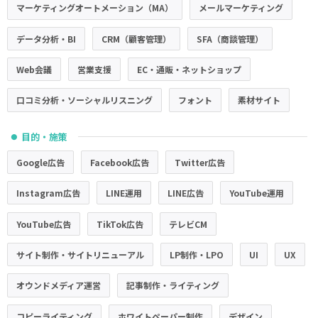
マーケティングオートメーション（MA）
メールマーケティング
データ分析・BI
CRM（顧客管理）
SFA（商談管理）
Web会議
営業支援
EC・通販・ネットショップ
口コミ分析・ソーシャルリスニング
フォント
素材サイト
目的・施策
●
Google広告
Facebook広告
Twitter広告
Instagram広告
LINE運用
LINE広告
YouTube運用
YouTube広告
TikTok広告
テレビCM
サイト制作・サイトリニューアル
LP制作・LPO
UI
UX
オウンドメディア運営
記事制作・ライティング
コピーライティング
ホワイトペーパー制作
デザイン