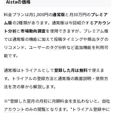
Aistaの価格
料金プランは月1,000円の
通常版
と月30万円の
プレミア
ム版
の2種類があります。通常版は今回紹介する
アカウン
ト
分析
と
市場動向調査
を使用できますが、プレミアム版
では通常版の機能に加えて投稿タイミングや頻出
タグ
の
リコメンド、ユーザーの
タグ
分析など追加機能を利用可
能です。
通常版はトライアルとして
登録した月は無料
で使えま
す。トライアルの登録方法と通常版の画面説明・使用方
法を次の章から解説します。
※*登録した翌月の月初に月額料金を支払わないと、自社
アカウント
のみの閲覧となります。*トライアル登録中に