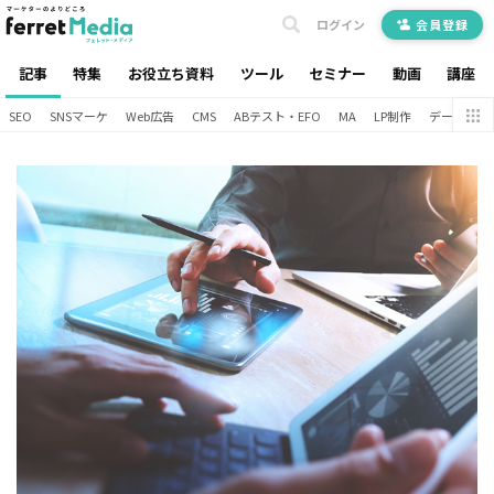
ログイン
会員登録
記事
特集
お役立ち資料
ツール
セミナー
動画
講座
SEO
SNSマーケ
Web広告
CMS
ABテスト・EFO
MA
LP制作
データ分析