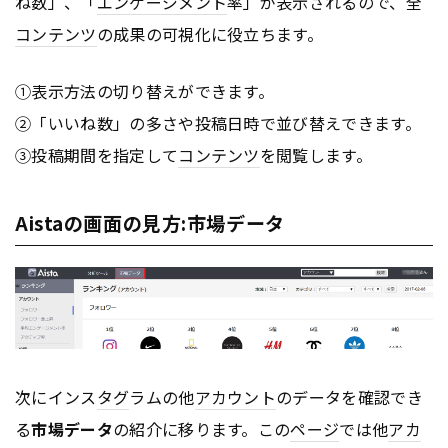
ね数」、「
エンゲージメント
率」が表示されるので、全
コンテンツ
の成果の可視化に役立ちます。
①表示方法の切り替えができます。
②「いいね数」の多さや投稿日時で並び替えできます。
③投稿期間を指定して
コンテンツ
を閲覧します。
Aistaの画面の見方:市場データ
次にインス
タグ
ラムの他
アカウント
のデータを確認でき
る
市場データ
の紹介に移ります。この
ページ
では他
アカ