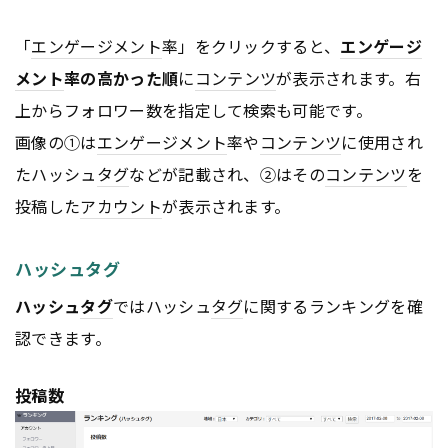
「
エンゲージメント
率」をクリックすると、
エンゲージ
メント
率の高かった順
に
コンテンツ
が表示されます。右
上からフォロワー数を指定して検索も可能です。
画像の①は
エンゲージメント
率や
コンテンツ
に使用され
たハッシュ
タグ
などが記載され、②はその
コンテンツ
を
投稿した
アカウント
が表示されます。
ハッシュタグ
ハッシュ
タグ
ではハッシュ
タグ
に関するランキングを確
認できます。
投稿数