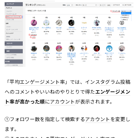
「平均
エンゲージメント
率」では、インス
タグ
ラム投稿
へのコメントやいいねのやりとりで得た
エンゲージメン
ト
率が高かった順
に
アカウント
が表示されます。
①フォロワー数を指定して検索する
アカウント
を変更し
ます。