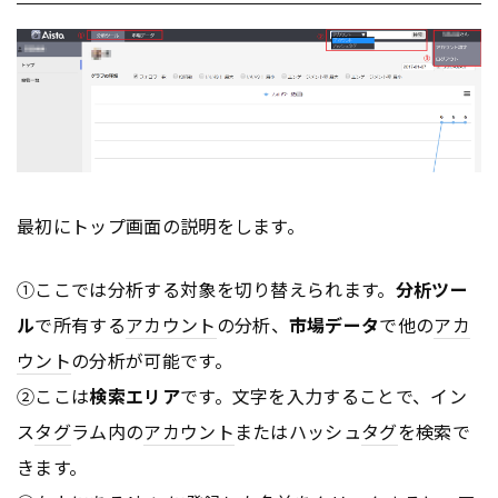
最初にトップ画面の説明をします。
①ここでは分析する対象を切り替えられます。
分析ツー
ル
で所有する
アカウント
の分析、
市場データ
で他の
アカ
ウント
の分析が可能です。
②ここは
検索エリア
です。文字を入力することで、イン
ス
タグ
ラム内の
アカウント
またはハッシュ
タグ
を検索で
きます。