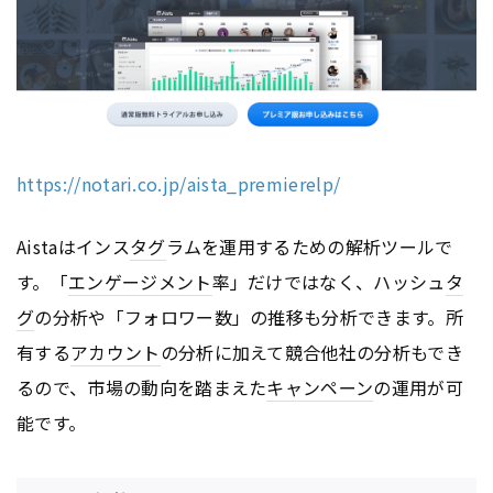
https://notari.co.jp/aista_premierelp/
Aistaはインス
タグ
ラムを運用するための解析ツールで
す。「
エンゲージメント
率」だけではなく、ハッシュ
タ
グ
の分析や「フォロワー数」の推移も分析できます。所
有する
アカウント
の分析に加えて競合他社の分析もでき
るので、市場の動向を踏まえた
キャンペーン
の運用が可
能です。