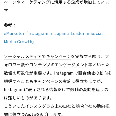
ペーン
や
マーケティング
に活用する企業が増加していま
す。
参考：
eMarketer「Instagram in Japan a Leader in Social
Media Growth」
ソーシャルメディア
で
キャンペーン
を実施する際は、フ
ォロワー数や
コンテンツ
の
エンゲージメント
率といった
数値の可視化が重要です。Instagramで競合他社の動向を
把握することも
キャンペーン
の実施に役立ちますが、
Instagramに表示される情報だけで数値の変動を追うの
は難しいものがあります。
こういったインス
タグ
ラム上の自社と競合他社の動向把
握に役立つ
Aista
を紹介します。