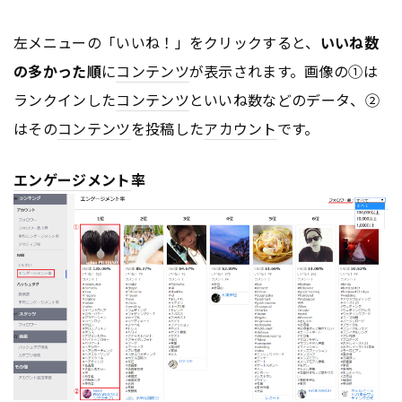
左メニューの「いいね！」をクリックすると、
いいね数
の多かった順
に
コンテンツ
が表示されます。画像の①は
ランクインした
コンテンツ
といいね数などのデータ、②
はその
コンテンツ
を投稿した
アカウント
です。
エンゲージメント
率