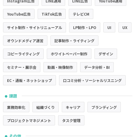
Instagram広告
LINE運用
LINE広告
YouTube運用
YouTube広告
TikTok広告
テレビCM
サイト制作・サイトリニューアル
LP制作・LPO
UI
UX
オウンドメディア運営
記事制作・ライティング
コピーライティング
ホワイトペーパー制作
デザイン
セミナー・展示会
動画・映像制作
データ分析・BI
EC・通販・ネットショップ
口コミ分析・ソーシャルリスニング
課題
●
業務効率化
組織づくり
キャリア
ブランディング
プロジェクトマネジメント
タスク管理
その他
●