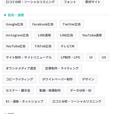
口コミ分析・ソーシャルリスニング
フォント
素材サイト
目的・施策
●
Google広告
Facebook広告
Twitter広告
Instagram広告
LINE運用
LINE広告
YouTube運用
YouTube広告
TikTok広告
テレビCM
サイト制作・サイトリニューアル
LP制作・LPO
UI
UX
オウンドメディア運営
記事制作・ライティング
コピーライティング
ホワイトペーパー制作
デザイン
セミナー・展示会
動画・映像制作
データ分析・BI
EC・通販・ネットショップ
口コミ分析・ソーシャルリスニング