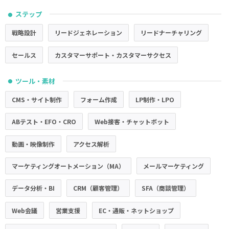
ステップ
●
戦略設計
リードジェネレーション
リードナーチャリング
セールス
カスタマーサポート・カスタマーサクセス
ツール・素材
●
CMS・サイト制作
フォーム作成
LP制作・LPO
ABテスト・EFO・CRO
Web接客・チャットボット
動画・映像制作
アクセス解析
マーケティングオートメーション（MA）
メールマーケティング
データ分析・BI
CRM（顧客管理）
SFA（商談管理）
Web会議
営業支援
EC・通販・ネットショップ