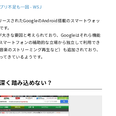
不足も一因 - WSJ
リリースされた
Google
の
Android
搭載のスマートウォッ
です。
が大きな要因と考えられており、
Google
はそれら機能
スマートフォンの補助的な立場から独立して利用でき
音楽のストリーミング再生など）も追加されており、
ってきているようです。
だ深く踏み込めない？