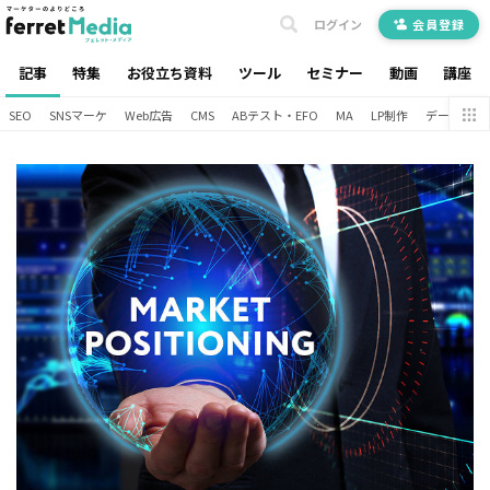
ログイン
会員登録
記事
特集
お役立ち資料
ツール
セミナー
動画
講座
SEO
SNSマーケ
Web広告
CMS
ABテスト・EFO
MA
LP制作
データ分析