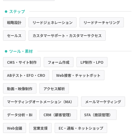
ステップ
●
戦略設計
リードジェネレーション
リードナーチャリング
セールス
カスタマーサポート・カスタマーサクセス
ツール・素材
●
CMS・サイト制作
フォーム作成
LP制作・LPO
ABテスト・EFO・CRO
Web接客・チャットボット
動画・映像制作
アクセス解析
マーケティングオートメーション（MA）
メールマーケティング
データ分析・BI
CRM（顧客管理）
SFA（商談管理）
Web会議
営業支援
EC・通販・ネットショップ