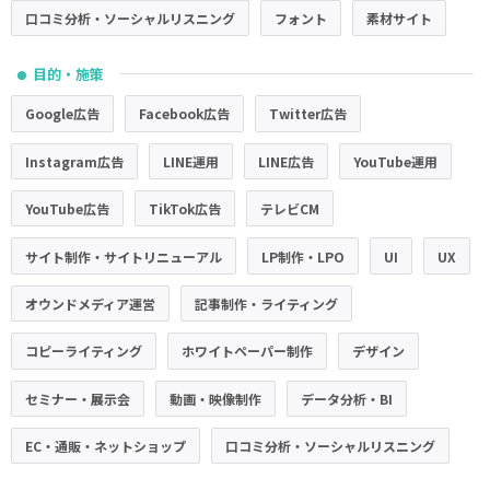
口コミ分析・ソーシャルリスニング
フォント
素材サイト
目的・施策
●
Google広告
Facebook広告
Twitter広告
Instagram広告
LINE運用
LINE広告
YouTube運用
YouTube広告
TikTok広告
テレビCM
サイト制作・サイトリニューアル
LP制作・LPO
UI
UX
オウンドメディア運営
記事制作・ライティング
コピーライティング
ホワイトペーパー制作
デザイン
セミナー・展示会
動画・映像制作
データ分析・BI
EC・通販・ネットショップ
口コミ分析・ソーシャルリスニング