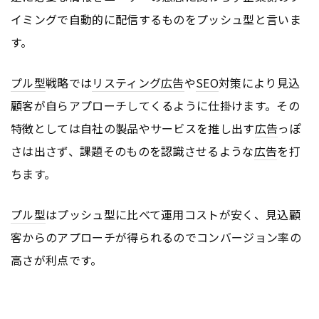
イミングで自動的に配信するものをプッシュ型と言いま
す。
プル型
戦略では
リスティング広告
や
SEO
対策により見込
顧客が自らアプローチしてくるように仕掛けます。その
特徴としては自社の製品やサービスを推し出す
広告
っぽ
さは出さず、課題そのものを認識させるような
広告
を打
ちます。
プル型
はプッシュ型に比べて運用コストが安く、見込顧
客からのアプローチが得られるのでコンバージョン率の
高さが利点です。