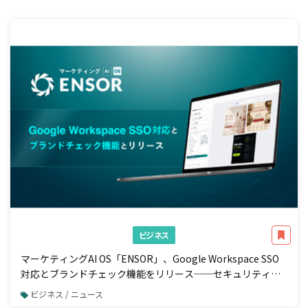
ビジネス
マーケティングAI OS「ENSOR」、Google Workspace SSO
対応とブランドチェック機能をリリース──セキュリティ強
化と広告配信前の自動コンプラ検知を一体で実現
ビジネス / ニュース