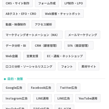
CMS・サイト制作
フォーム作成
LP制作・LPO
ABテスト・EFO・CRO
Web接客・チャットボット
動画・映像制作
アクセス解析
マーケティングオートメーション（MA）
メールマーケティング
データ分析・BI
CRM（顧客管理）
SFA（商談管理）
Web会議
営業支援
EC・通販・ネットショップ
口コミ分析・ソーシャルリスニング
フォント
素材サイト
目的・施策
●
Google広告
Facebook広告
Twitter広告
Instagram広告
LINE運用
LINE広告
YouTube運用
YouTube広告
TikTok広告
テレビCM