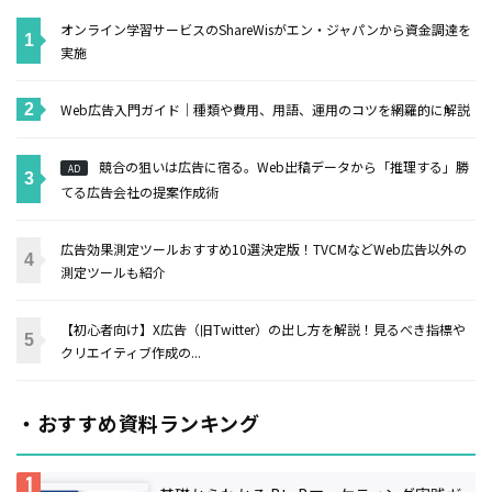
オンライン学習サービスのShareWisがエン・ジャパンから資金調達を
実施
Web広告入門ガイド｜種類や費用、用語、運用のコツを網羅的に解説
競合の狙いは広告に宿る。Web出稿データから「推理する」勝
AD
てる広告会社の提案作成術
広告効果測定ツールおすすめ10選決定版！TVCMなどWeb広告以外の
測定ツールも紹介
【初心者向け】X広告（旧Twitter）の出し方を解説！見るべき指標や
クリエイティブ作成の...
・おすすめ資料ランキング