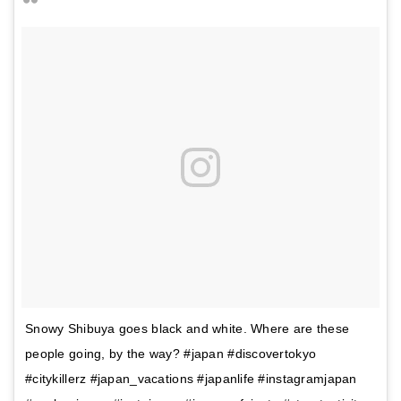
Snowy Shibuya goes black and white. Where are these
people going, by the way? #japan #discovertokyo
#citykillerz #japan_vacations #japanlife #instagramjapan