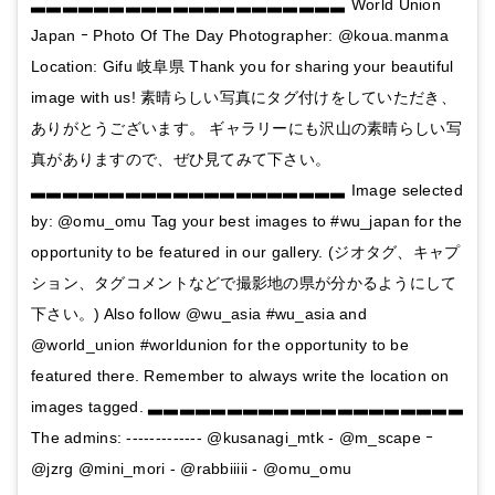
▃▃▃▃▃▃▃▃▃▃▃▃▃▃▃▃▃▃▃▃ World Union
Japan ｰ Photo Of The Day Photographer: @koua.manma
Location: Gifu 岐阜県 Thank you for sharing your beautiful
image with us! 素晴らしい写真にタグ付けをしていただき、
ありがとうございます。 ギャラリーにも沢山の素晴らしい写
真がありますので、ぜひ見てみて下さい。
▃▃▃▃▃▃▃▃▃▃▃▃▃▃▃▃▃▃▃▃ Image selected
by: @omu_omu Tag your best images to #wu_japan for the
opportunity to be featured in our gallery. (ジオタグ、キャプ
ション、タグコメントなどで撮影地の県が分かるようにして
下さい。) Also follow @wu_asia #wu_asia and
@world_union #worldunion for the opportunity to be
featured there. Remember to always write the location on
images tagged. ▃▃▃▃▃▃▃▃▃▃▃▃▃▃▃▃▃▃▃▃
The admins: ------------- @kusanagi_mtk - @m_scape ｰ
@jzrg @mini_mori - @rabbiiiii - @omu_omu