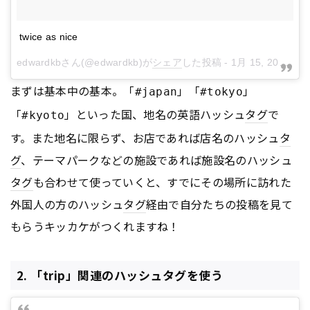
twice as nice
edwardkb
さん(@edwardkb)が
シェア
した投稿 -
1月 15, 2018 at 5:58午前 PST
まずは基本中の基本。「
」「
」
#japan
#tokyo
「
」といった国、地名の英語ハッシュ
タグ
で
#kyoto
す。また地名に限らず、お店であれば店名のハッシュ
タ
グ
、テーマパークなどの施設であれば施設名のハッシュ
タグ
も合わせて使っていくと、すでにその場所に訪れた
外国人の方のハッシュ
タグ
経由で自分たちの投稿を見て
もらうキッカケがつくれますね！
2. 「trip」関連のハッシュタグを使う