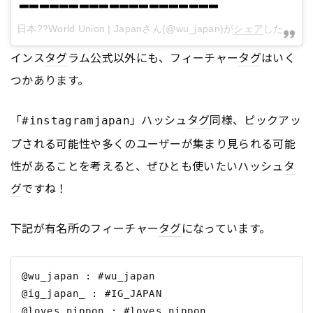
▃▃▃▃▃▃▃▃▃▃▃▃▃▃▃▃▃▃▃▃
日本??World Union | Japan
さん(@wu_japan)が
シェア
した投稿 -
インス
タグ
ラム公式以外にも、フィーチャー
タグ
はいく
つかあります。
「
」ハッシュ
タグ
同様、ピックアッ
#instagramjapan
プされる可能性や多くのユーザーが集まり見られる可能
性があることを考えると、ぜひとも使いたいハッシュ
タ
グ
ですね！
下記が有名所のフィーチャー
タグ
になっています。
@wu_japan : #wu_japan

@ig_japan_ : #IG_JAPAN

@loves_nippon : #loves_nippon
