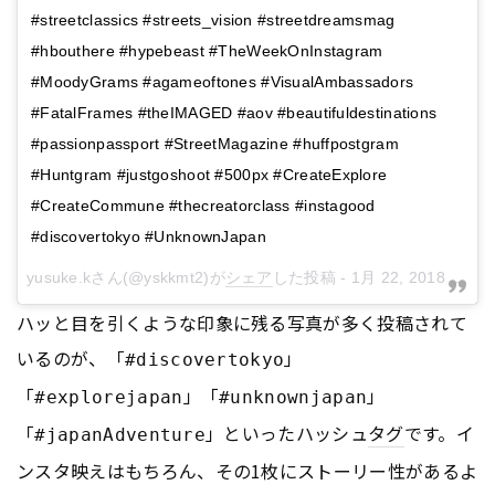
#streetclassics #streets_vision #streetdreamsmag
#hbouthere #hypebeast #TheWeekOnInstagram
#MoodyGrams #agameoftones #VisualAmbassadors
#FatalFrames #theIMAGED #aov #beautifuldestinations
#passionpassport #StreetMagazine #huffpostgram
#Huntgram #justgoshoot #500px #CreateExplore
#CreateCommune #thecreatorclass #instagood
#discovertokyo #UnknownJapan
yusuke.k
さん(@yskkmt2)が
シェア
した投稿 -
1月 22, 2018 at 5:48午前 PST
ハッと目を引くような印象に残る写真が多く投稿されて
いるのが、「
」
#discovertokyo
「
」「
」
#explorejapan
#unknownjapan
「
」といったハッシュ
タグ
です。イ
#japanAdventure
ンスタ映えはもちろん、その1枚にストーリー性があるよ