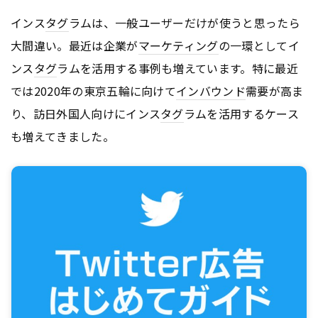
インス
タグ
ラムは、一般ユーザーだけが使うと思ったら
大間違い。最近は企業が
マーケティング
の一環としてイ
ンス
タグ
ラムを活用する事例も増えています。特に最近
では2020年の東京五輪に向けて
インバウンド
需要が高ま
り、訪日外国人向けにインス
タグ
ラムを活用するケース
も増えてきました。