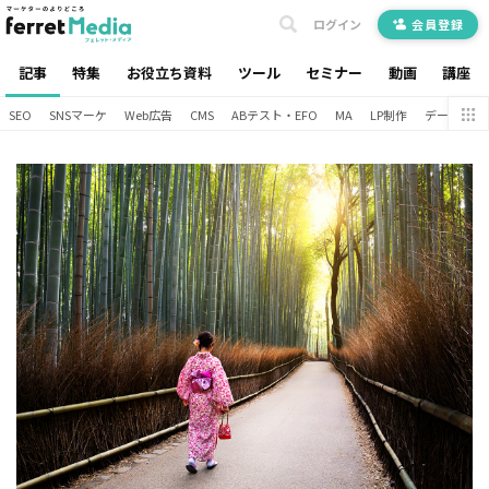
ログイン
会員登録
記事
特集
お役立ち資料
ツール
セミナー
動画
講座
SEO
SNSマーケ
Web広告
CMS
ABテスト・EFO
MA
LP制作
データ分析