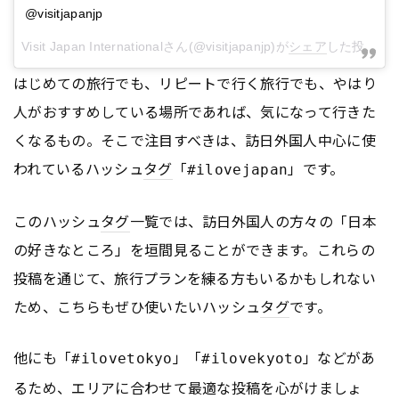
@visitjapanjp
Visit Japan International
さん(@visitjapanjp)が
シェア
した投稿 -
1
はじめての旅行でも、リピートで行く旅行でも、やはり
人がおすすめしている場所であれば、気になって行きた
くなるもの。そこで注目すべきは、訪日外国人中心に使
われているハッシュ
タグ
「
」です。
#ilovejapan
このハッシュ
タグ
一覧では、訪日外国人の方々の「日本
の好きなところ」を垣間見ることができます。これらの
投稿を通じて、旅行プランを練る方もいるかもしれない
ため、こちらもぜひ使いたいハッシュ
タグ
です。
他にも「
」「
」などがあ
#ilovetokyo
#ilovekyoto
るため、エリアに合わせて最適な投稿を心がけましょ