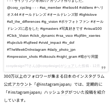
- - - サイクリング専用のアカウント作りました。
@cosy_cycling - - - #as_member #helios44 #oldlens #ヘリ
オス44 #オールドレンズ #オールドレンズ部 #lightslove
#all_the_differences #ig_vision #ボケフォトファン #オール
ドレンズに恋をした #igmasters #写真好きです #visual100
#Click_Vision #click_dynamic #rsa_vsco #fujifilm_xseries
#fujixclub #fujifeed #vivid_impact #tv_dof
#TheWeekOnInstagram #daily_photo_jpn
#impression_shots #folksouls #night_gram #暗がり同盟
cosydesign??
さん(@cosydesign)が
シェア
した投稿 -
12月 14, 2017 at 4:04午前 PST
300万以上のフォロワーが集まる日本のインス
タグ
ラム
公式
アカウント
「@instagramjapan」では、定期的に
「#instagramjapan」ハッシュ
タグ
がついた投稿を紹介
しています。