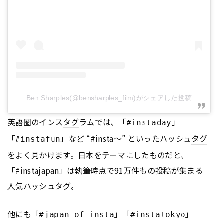
Ben Sharples(@bensharples_film)がシェアした投稿
英語圏のインス
タグ
ラムでは、「
」
#instaday
「
」など “#insta〜” といったハッシュ
タグ
#instafun
をよく見かけます。日本をテーマにしたものだと、
「#instajapan」は執筆時点で91万件もの投稿が集まる
人気ハッシュ
タグ
。
他にも「
」「
」
#japan_of_insta
#instatokyo