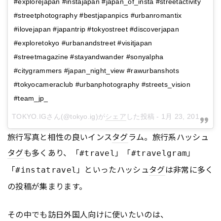
#explorejapan #instajapan #japan_of_insta #streetactivity
#streetphotography #bestjapanpics #urbanromantix
#ilovejapan #japantrip #tokyostreet #discoverjapan
#exploretokyo #urbanandstreet #visitjapan
#streetmagazine #stayandwander #sonyalpha
#citygrammers #japan_night_view #rawurbanshots
#tokyocameraclub #urbanphotography #streets_vision
#team_jp_
TOKYO.IG
さん(@tokyo.ig)が
シェア
した投稿 -
1月 23, 2018 at 6:45午前 PST
旅行写真と相性の良いインス
タグ
ラム。旅行系ハッシュ
タグ
も多くあり、「
」「
」
#travel
#travelgram
「
」といったハッシュ
タグ
は非常に多く
#instatravel
の投稿が集まります。
その中でも訪日外国人向けに使いたいのは、