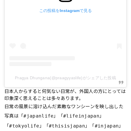
この投稿をInstagramで見る
Pragya Dhungana(@praagyyaslife)がシェアした投稿
日本人からすると何気ない日常が、外国人の方にとっては
印象深く思えることは多々あります。
日常の風景に溶け込んだ素敵なワンシーンを映し出した
写真は「
」「
」
#japanlife
#lifeinjapan
「
」「
」「
」
#tokyolife
#thisisjapan
#injapan