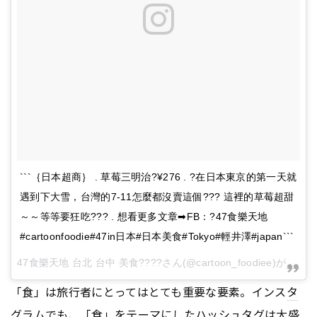
```｛日本超商｝ . 草莓三明治?¥276 . ?在日本東京的第一天就
遇到下大雪，台灣的7-11怎麼都沒賣這個??? 這裡的草莓超甜
～～等等要狂吃??? . 想看更多文章➡FB：?47食樂天地
#cartoonfoodie#47in日本#日本美食#Tokyo#輕井澤#japan```
47食樂天地 台北 台中 美食????
さん(@cartoon_foodiee)が
シェア
「食」は旅行者にとってはとても重要な要素。インス
タ
グ
ラムでも、「食」をテーマにしたハッシュ
タグ
は大盛