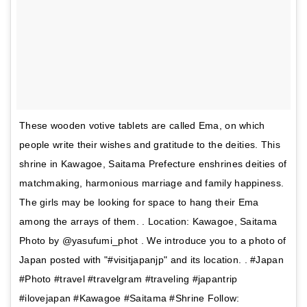
These wooden votive tablets are called Ema, on which
people write their wishes and gratitude to the deities. This
shrine in Kawagoe, Saitama Prefecture enshrines deities of
matchmaking, harmonious marriage and family happiness.
The girls may be looking for space to hang their Ema
among the arrays of them. . Location: Kawagoe, Saitama
Photo by @yasufumi_phot . We introduce you to a photo of
Japan posted with "#visitjapanjp" and its location. . #Japan
#Photo #travel #travelgram #traveling #japantrip
#ilovejapan #Kawagoe #Saitama #Shrine Follow: