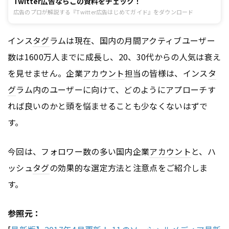
Twitter広告ならこの資料をチェック！
広告のプロが解説する『Twitter広告はじめてガイド』をダウンロード
インス
タグ
ラムは現在、国内の月間アクティブユーザー
数は1600万人までに成長し、20、30代からの人気は衰え
を見せません。企業
アカウント
担当の皆様は、インス
タ
グ
ラム内のユーザーに向けて、どのようにアプローチす
れば良いのかと頭を悩ませることも少なくないはずで
す。
今回は、フォロワー数の多い国内企業
アカウント
と、ハ
ッシュ
タグ
の効果的な選定方法と注意点をご紹介しま
す。
参照元：