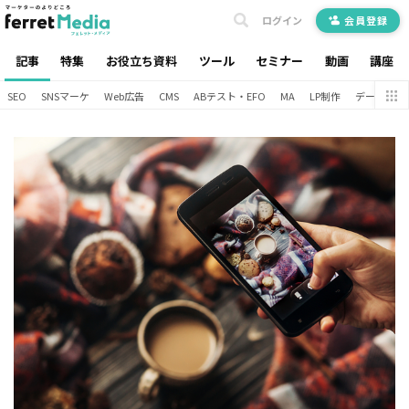
ログイン
会員登録
記事
特集
お役立ち資料
ツール
セミナー
動画
講座
SEO
SNSマーケ
Web広告
CMS
ABテスト・EFO
MA
LP制作
データ分析