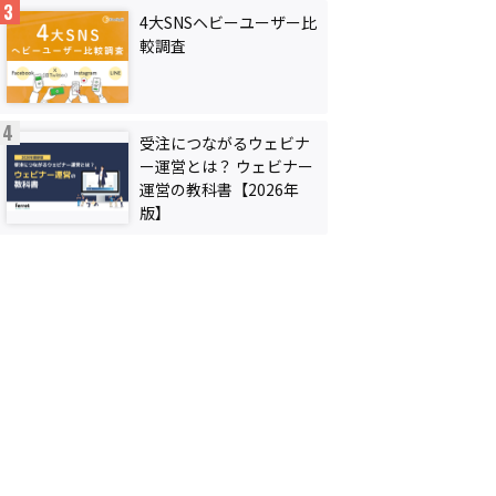
4大SNSヘビーユーザー比
較調査
受注につながるウェビナ
ー運営とは？ ウェビナー
運営の教科書【2026年
版】