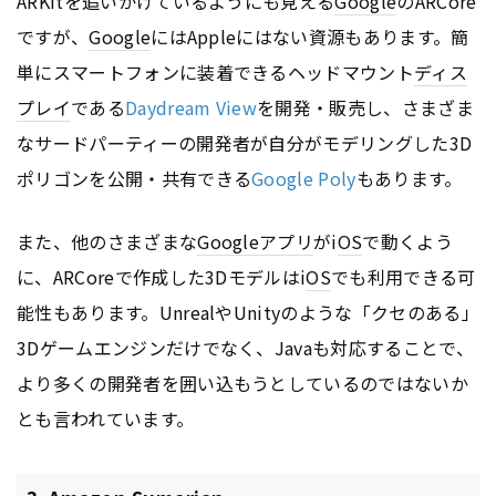
ARKitを追いかけているようにも見える
Google
のARCore
ですが、
Google
にはAppleにはない資源もあります。簡
単にスマートフォンに装着できるヘッドマウント
ディス
プレイ
である
Daydream View
を開発・販売し、さまざま
なサードパーティーの開発者が自分がモデリングした3D
ポリゴンを公開・共有できる
Google Poly
もあります。
また、他のさまざまな
Google
アプリ
がi
OS
で動くよう
に、ARCoreで作成した3Dモデルはi
OS
でも利用できる可
能性もあります。UnrealやUnityのような「クセのある」
3Dゲームエンジンだけでなく、Javaも対応することで、
より多くの開発者を囲い込もうとしているのではないか
とも言われています。