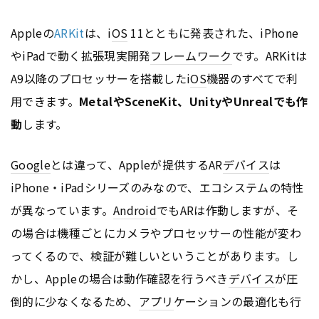
Appleの
ARKit
は、i
OS
11とともに発表された、iPhone
やiPadで動く拡張現実開発
フレームワーク
です。ARKitは
A9以降のプロセッサーを搭載したi
OS
機器のすべてで利
用できます。
MetalやSceneKit、UnityやUnrealでも作
動
します。
Google
とは違って、Appleが提供するAR
デバイス
は
iPhone・iPadシリーズのみなので、エコシステムの特性
が異なっています。
Android
でもARは作動しますが、そ
の場合は機種ごとにカメラやプロセッサーの性能が変わ
ってくるので、検証が難しいということがあります。し
かし、Appleの場合は動作確認を行うべき
デバイス
が圧
倒的に少なくなるため、
アプリ
ケーションの最適化も行