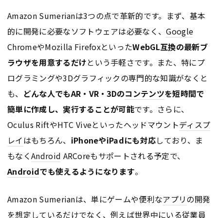
Amazon Sumerianは3つの点で革新的です。まず、基本
的に開発に必要なソフトウェアは必要なく、
Google
ChromeやMozilla Firefoxといった
WebGL互換の最新ブ
ラウザを用意するだけ
という手軽さです。また、特にプ
ログラミングや3Dグラフィックの専門的な知識がなくと
も、
どんな人でもAR・VR・3Dの
コンテンツ
を短時間で
簡単に作成し、実行することが可能
です。さらに、
Oculus RiftやHTC Viveといったヘッドマウント
ディスプ
レイ
はもちろん、
iPhoneやiPadにも対応
しており、ま
もなく
Android
ARCoreもサポートされる予定で、
Android
でも使えるようになります
。
Amazon Sumerianは、単にゲームや便利な
アプリ
の開発
を想定しているだけでなく、例えば世界中にいる従業員