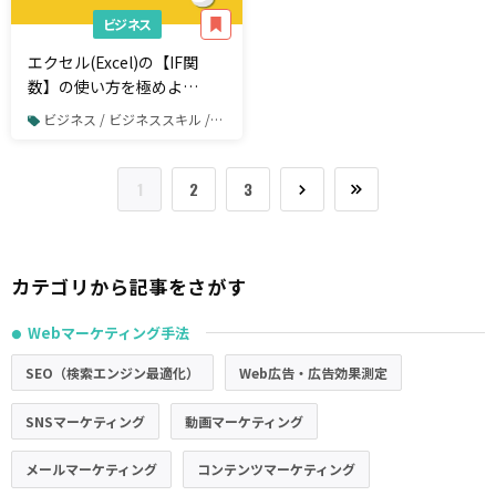
ビジネス
エクセル(Excel)の【IF関
数】の使い方を極めよ
う！“伝わる”レポート作成
ビジネス / ビジネススキル / Excel
の第一歩
1
2
3
カテゴリから記事をさがす
Webマーケティング手法
●
SEO（検索エンジン最適化）
Web広告・広告効果測定
SNSマーケティング
動画マーケティング
メールマーケティング
コンテンツマーケティング