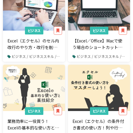
ビジネス
ビジネス
Excel（エクセル）のセル内
【Excel／Office】Macで使
改行のやり方・改行を削除
う場合のショートカットキ
する方法【Windows /
ーとトラブルシューティン
ビジネス / ビジネススキル / Excel
ビジネス / ビジネススキル / Excel
Mac】
グ方法
ビジネス
ビジネス
業務効率に一役買う！
Excel（エクセル）の条件付
Excelの基本的な使い方と裏
き書式の使い方！列や行、