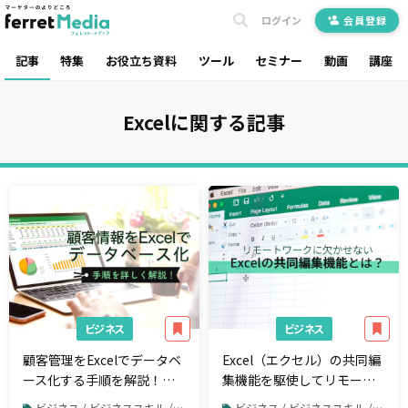
ログイン
会員登録
記事
特集
お役立ち資料
ツール
セミナー
動画
講座
Excel
に関する記事
ビジネス
ビジネス
顧客管理をExcelでデータベ
Excel（エクセル）の共同編
ース化する手順を解説！無
集機能を駆使してリモート
料のテンプレートも紹介
チームワークをもっとスム
ビジネス / ビジネススキル / Excel
ビジネス / ビジネススキル / Excel