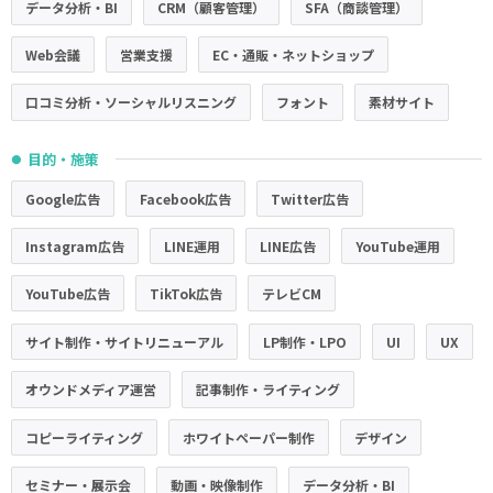
データ分析・BI
CRM（顧客管理）
SFA（商談管理）
Web会議
営業支援
EC・通販・ネットショップ
口コミ分析・ソーシャルリスニング
フォント
素材サイト
目的・施策
●
Google広告
Facebook広告
Twitter広告
Instagram広告
LINE運用
LINE広告
YouTube運用
YouTube広告
TikTok広告
テレビCM
サイト制作・サイトリニューアル
LP制作・LPO
UI
UX
オウンドメディア運営
記事制作・ライティング
コピーライティング
ホワイトペーパー制作
デザイン
セミナー・展示会
動画・映像制作
データ分析・BI