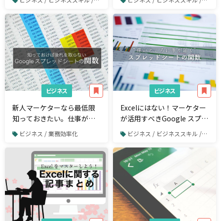
ーズに！
ビジネス
ビジネス
新人マーケターなら最低限
Excelにはない！マーケター
知っておきたい。仕事が捗
が活用すべきGoogle スプレ
るGoogle スプレッドシート
ッドシートの使える関数
ビジネス / 業務効率化
ビジネス / ビジネススキル / Excel
の関数術