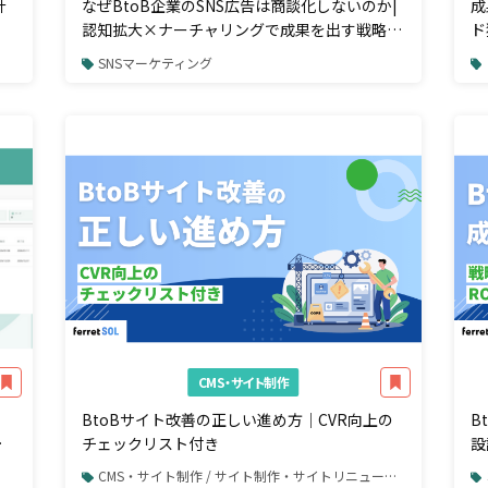
計
なぜBtoB企業のSNS広告は商談化しないのか|
成
認知拡大×ナーチャリングで成果を出す戦略設
ド
計
SNSマーケティング
CMS・サイト制作
BtoBサイト改善の正しい進め方｜CVR向上の
B
新
チェックリスト付き
設
で
底
CMS・サイト制作 / サイト制作・サイトリニューアル