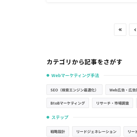
2月末まで全プランで利用可能。 ～リリース
念で特別プランもご用意～
カテゴリから記事をさがす
Webマーケティング手法
●
SEO（検索エンジン最適化）
Web広告・広告
BtoBマーケティング
リサーチ・市場調査
ステップ
●
戦略設計
リードジェネレーション
リー