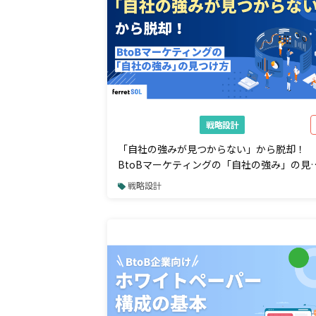
戦略設計
「自社の強みが見つからない」から脱却！
BtoBマーケティングの「自社の強み」の見
け方｜3C・SWOT・VRIO活用による顧客視
戦略設計
の価値発見