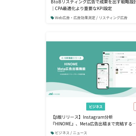
BtoBリスティング広告で成果を出す戦略設
｜CPA最適化より重要なKPI設定
Web広告・広告効果測定 / リスティング広告
ビジネス
【β版リリース】Instagram分析
『HINOME』、Meta広告出稿まで完結する
機能を2月10日より提供開始。リリース記念
ビジネス / ニュース