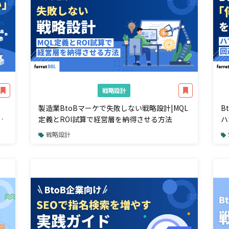
戦略設計
製造業BtoBマーケで失敗しない戦略設計|MQL
B
つ
定義とROI試算で経営層を納得させる方法
ハ
点
戦略設計