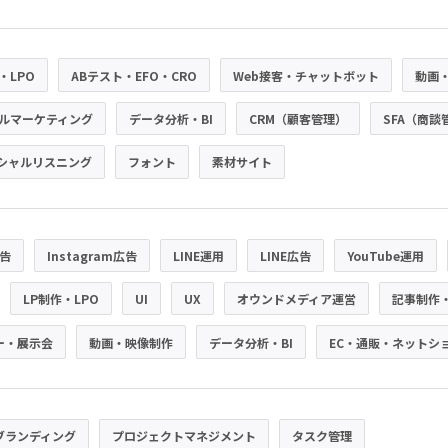
・LPO
ABテスト・EFO・CRO
Web接客・チャットボット
動画
ルマーケティング
データ分析・BI
CRM（顧客管理）
SFA（商談
シャルリスニング
フォント
素材サイト
広告
Instagram広告
LINE運用
LINE広告
YouTube運用
LP制作・LPO
UI
UX
オウンドメディア運営
記事制作
ー・展示会
動画・映像制作
データ分析・BI
EC・通販・ネットシ
ブランディング
プロジェクトマネジメント
タスク管理