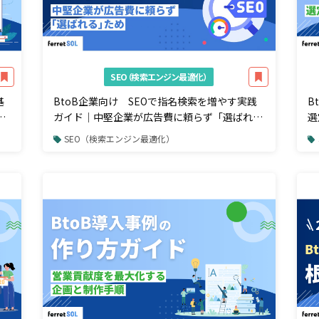
SEO（検索エンジン最適化）
基
BtoB企業向け SEOで指名検索を増やす実践
B
な
ガイド｜中堅企業が広告費に頼らず「選ばれ
選
る」ための戦略と工程
SEO（検索エンジン最適化）