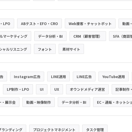
・LPO
ABテスト・EFO・CRO
Web接客・チャットボット
動画
ルマーケティング
データ分析・BI
CRM（顧客管理）
SFA（商談
シャルリスニング
フォント
素材サイト
広告
Instagram広告
LINE運用
LINE広告
YouTube運用
LP制作・LPO
UI
UX
オウンドメディア運営
記事制作
ー・展示会
動画・映像制作
データ分析・BI
EC・通販・ネットシ
ブランディング
プロジェクトマネジメント
タスク管理