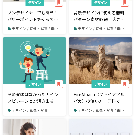
デザイン
デザイン
ノンデザイナーでも簡単！
背景デザインに使える無料
パワーポイントを使ってバ
パターン素材98選｜大きな
ナーを作る方法
画像にも使いやすい
デザイン / 画像・写真 / 画像や写真の加工・編集
デザイン / 画像・写真 / 画像や写真の加工・編集
デザイン
デザイン
その発想はなかった！イン
FireAlpaca（ファイアアル
スピレーション湧き出るロ
パカ）の使い方！無料で使
ゴデザインアイデア21選
えるPSD対応ペイントツー
デザイン / 画像・写真
デザイン / 画像・写真 / 画像や写真の加工・編集
ル