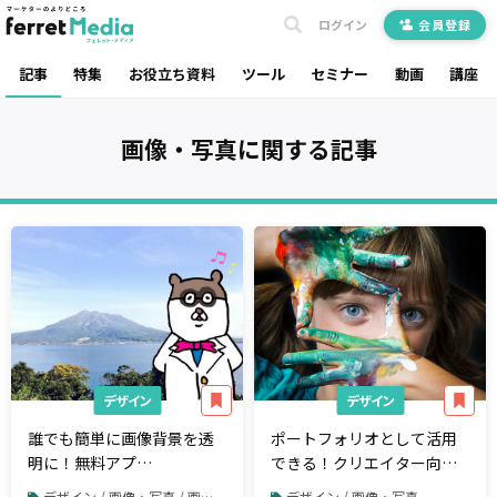
ログイン
会員登録
記事
特集
お役立ち資料
ツール
セミナー
動画
講座
画像・写真
に関する記事
デザイン
デザイン
誰でも簡単に画像背景を透
ポートフォリオとして活用
明に！無料アプ
できる！クリエイター向け
リ"Photoshop Mix"を活用
無料SNS「Behance」
デザイン / 画像・写真 / 画像や写真の加工・編集
デザイン / 画像・写真