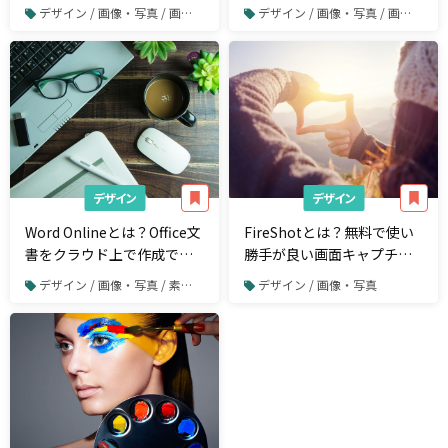
の変換方法やSVGファイル
と無料作成ツールを紹介
デザイン / 画像・写真 / 画像や写真の加工・編集
デザイン / 画像・写真 / 画像や写真の加工・編集
の作り方を解説
デザイン
デザイン
Word Onlineとは？Office文
FireShotとは？無料で使い
書をクラウド上で作成でき
勝手が良い画面キャプチャ
る無料ツールが登場
アドオンの使い方
デザイン / 画像・写真 / 素材サイト
デザイン / 画像・写真