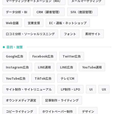
マーケティングオートメーション（MA）
メールマーケティング
データ分析・BI
CRM（顧客管理）
SFA（商談管理）
Web会議
営業支援
EC・通販・ネットショップ
口コミ分析・ソーシャルリスニング
フォント
素材サイト
目的・施策
●
Google広告
Facebook広告
Twitter広告
Instagram広告
LINE運用
LINE広告
YouTube運用
YouTube広告
TikTok広告
テレビCM
サイト制作・サイトリニューアル
LP制作・LPO
UI
UX
オウンドメディア運営
記事制作・ライティング
コピーライティング
ホワイトペーパー制作
デザイン