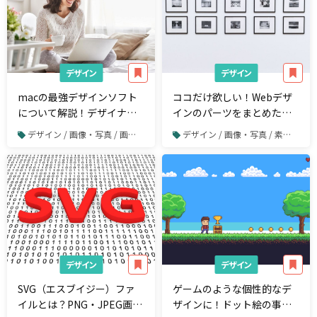
デザイン
デザイン
macの最強デザインソフト
ココだけ欲しい！Webデザ
について解説！デザイナー
インのパーツをまとめたギ
必見！
ャラリーサイト36選
デザイン / 画像・写真 / 画像や写真の加工・編集
デザイン / 画像・写真 / 素材サイト
デザイン
デザイン
SVG（エスブイジー）ファ
ゲームのような個性的なデ
イルとは？PNG・JPEG画像
ザインに！ドット絵の事例