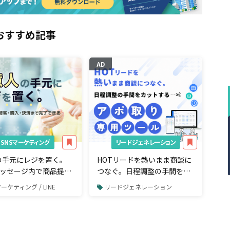
おすすめ記事
AD
SNSマーケティング
リードジェネレーション
の手元にレジを置く。
HOTリードを熱いまま商談に
Eメッセージ内で商品提案
つなぐ。日程調整の手間をカ
入・決済まで完了でき
ットする「アポ取り専用」ツ
マーケティング / LINE
リードジェネレーション
ルとは
ール