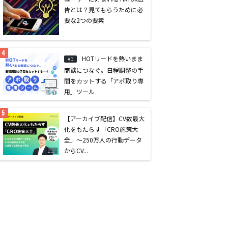
告とは？見てもらうために必
要な2つの要素
HOTリードを熱いまま
AD
商談につなぐ。日程調整の手
間をカットする「アポ取り専
用」ツール
【アーカイブ配信】CV数最大
化をもたらす「CRO施策大
全」〜250万人の行動データ
からCV...