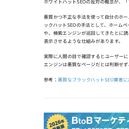
ホワイトハット
SEO
の反対の概念が、「
悪質かつ不正な手法を使って自分のホー
ックハット
SEO
の手法として、ホーム
ペ
や、
検索エンジン
が巡回してきたとに読
表示させるような仕組みがあります。
実際に人間の目で確認するとユーザーに
エンジン
は悪質な
ページ
だとは判断せず
参考：
悪質なブラックハットSEO業者