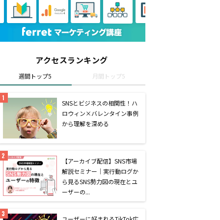
アクセスランキング
週間トップ5
月間トップ5
SNSとビジネスの相関性！ハ
ロウィン×バレンタイン事例
から理解を深める
【アーカイブ配信】SNS市場
解説セミナー｜実行動ログか
ら見るSNS勢力図の現在とユ
ーザーの...
ユーザーに好まれるTikTok広