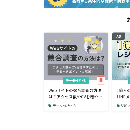
AD
データ分析・BI
Webサイトの競合調査の方法
1億人
は？アクセス数やCVを増やす
LIN
ために見るべきポイント
から購
データ分析・BI
SNS
るツー