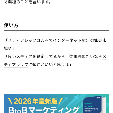
ぐ業種のことを言います。
使い方
「
メディアレップ
はまるで
インターネット
広告
の卸売市
場や」
「良いメディアを選定してるから、効果高めたいなら
メ
ディアレップ
に頼むといいと思うよ」