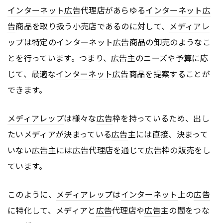
インターネット
広告
代理店があらゆる
インターネット
広
告
商品を取り扱う小売店であるのに対して、
メディアレ
ップ
は特定の
インターネット
広告
商品の卸売のようなこ
とを行っています。つまり、
広告
主のニーズや予算に応
じて、最適な
インターネット
広告
商品を提案することが
できます。
メディアレップ
は様々な
広告
枠を持っているため、出し
たいメディアが決まっている
広告
主には直接、決まって
いない
広告
主には
広告
代理店を通じて
広告
枠の販売をし
ています。
このように、
メディアレップ
は
インターネット
上の
広告
に特化して、メディアと
広告
代理店や
広告
主の間をつな