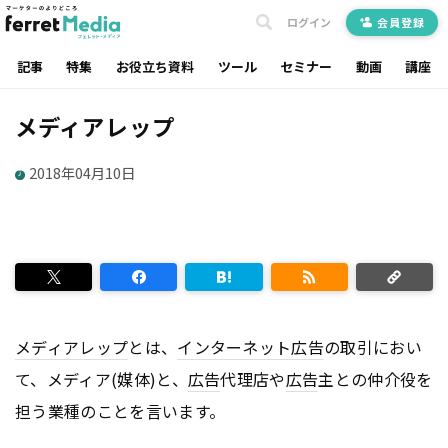
ログイン
会員登録
記事
特集
お役立ち資料
ツール
セミナー
動画
講座
メディアレップ
2018年04月10日
メディアレップ
とは、
インターネット
広告
の取引におい
て、メディア(媒体)と、
広告
代理店や
広告
主との仲介役を
担う業種のことを言います。