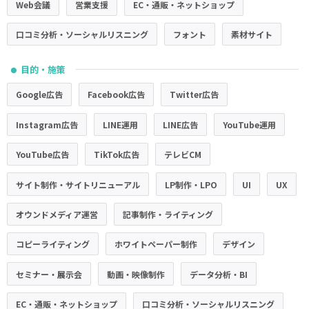
Web会議
営業支援
EC・通販・ネットショップ
口コミ分析・ソーシャルリスニング
フォント
素材サイト
目的・施策
●
Google広告
Facebook広告
Twitter広告
Instagram広告
LINE運用
LINE広告
YouTube運用
YouTube広告
TikTok広告
テレビCM
サイト制作・サイトリニューアル
LP制作・LPO
UI
UX
オウンドメディア運営
記事制作・ライティング
コピーライティング
ホワイトペーパー制作
デザイン
セミナー・展示会
動画・映像制作
データ分析・BI
EC・通販・ネットショップ
口コミ分析・ソーシャルリスニング