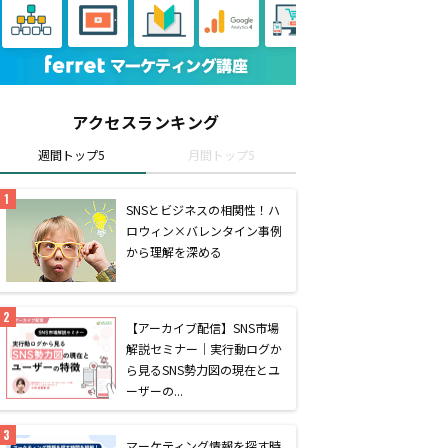
アクセスランキング
週間トップ5
月間トップ5
SNSとビジネスの相関性！ハ
ロウィン×バレンタイン事例
から理解を深める
【アーカイブ配信】SNS市場
解説セミナー｜実行動ログか
ら見るSNS勢力図の現在とユ
ーザーの...
マーケティング情報を探す時