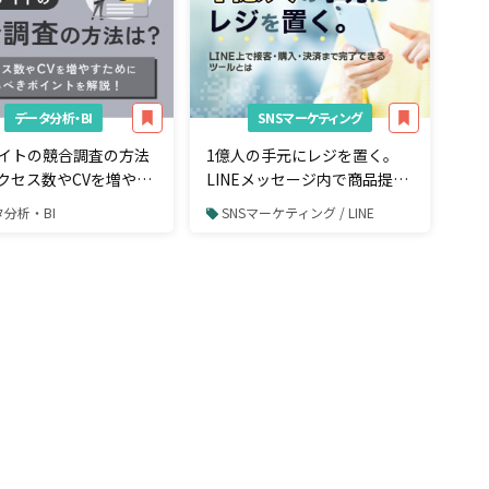
データ分析・BI
SNSマーケティング
サイトの競合調査の方法
1億人の手元にレジを置く。
クセス数やCVを増やす
LINEメッセージ内で商品提案
見るべきポイント
から購入・決済まで完了でき
分析・BI
SNSマーケティング / LINE
るツールとは