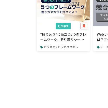
ビジネス
“振り返り”に役立つ5つのフレ
Web
ームワーク。振り返りシート
は？ア
の書き方や方法を押さえよう
ために
ビジネス / ビジネススキル
データ