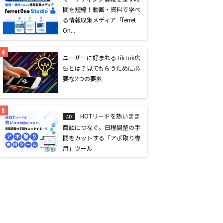
間を短縮！動画・資料で学べ
る情報収集メディア「ferret
On...
ユーザーに好まれるTikTok広
告とは？見てもらうために必
要な2つの要素
HOTリードを熱いまま
AD
商談につなぐ。日程調整の手
間をカットする「アポ取り専
用」ツール