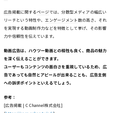
広告
掲載に関する
ページ
では、分散型メディアの幅広い
リーチという特性や、
エンゲージメント
数の高さ、それ
を実現する動画制作力などを特徴として挙げ、その影響
力や信頼性を伝えています。
動画
広告
は、ハウツー動画との相性も良く、商品の魅力
を深く伝えることができます。
ユーザーも
コンテンツ
の面白さを重視しているため、
広
告
であっても自然とアピールが出来ることも、
広告
主側
への訴求ポイントといえるでしょう。
参考：
[
広告
掲載 | C Channel株式会社]