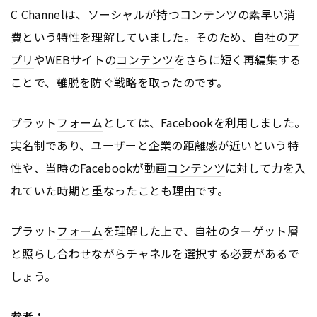
C Channelは、ソーシャルが持つ
コンテンツ
の素早い消
費という特性を理解していました。そのため、自社の
ア
プリ
やWEBサイトの
コンテンツ
をさらに短く再編集する
ことで、離脱を防ぐ戦略を取ったのです。
プラット
フォーム
としては、Facebookを利用しました。
実名制であり、ユーザーと企業の距離感が近いという特
性や、当時のFacebookが動画
コンテンツ
に対して力を入
れていた時期と重なったことも理由です。
プラット
フォーム
を理解した上で、自社のターゲット層
と照らし合わせながらチャネルを選択する必要があるで
しょう。
参考：