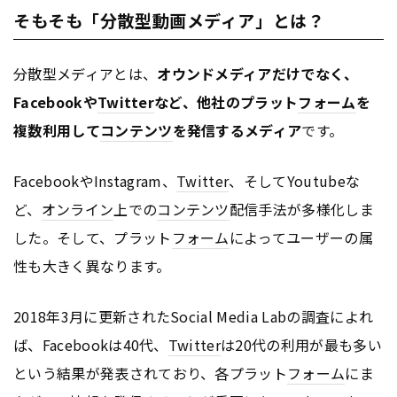
そもそも「分散型動画メディア」とは？
分散型メディアとは、
オウンドメディアだけでなく、
Facebookや
Twitter
など、他社のプラット
フォーム
を
複数利用して
コンテンツ
を発信するメディア
です。
FacebookやInstagram、
Twitter
、そしてYoutubeな
ど、
オンライン
上での
コンテンツ
配信手法が多様化しま
した。そして、プラット
フォーム
によってユーザーの属
性も大きく異なります。
2018年3月に更新されたSocial Media Labの調査によれ
ば、Facebookは40代、
Twitter
は20代の利用が最も多い
という結果が発表されており、各プラット
フォーム
にま