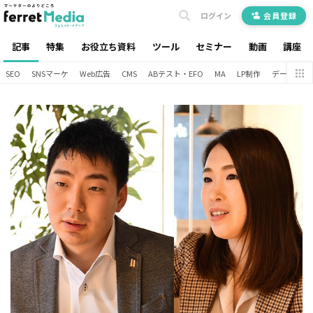
ログイン
会員登録
記事
特集
お役立ち資料
ツール
セミナー
動画
講座
SEO
SNSマーケ
Web広告
CMS
ABテスト・EFO
MA
LP制作
データ分析