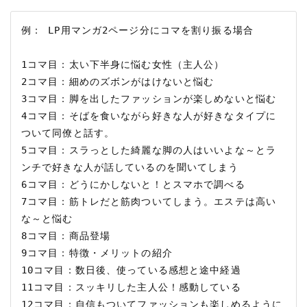
例： LP用マンガ2ページ分にコマを割り振る場合

1コマ目：太い下半身に悩む女性（主人公）

2コマ目：細めのズボンがはけないと悩む

3コマ目：脚を出したファッションが楽しめないと悩む

4コマ目：そばを食いながら好きな人が好きなタイプに
ついて同僚と話す。

5コマ目：スラっとした綺麗な脚の人はいいよな～とラ
ンチで好きな人が話しているのを聞いてしまう

6コマ目：どうにかしないと！とスマホで調べる

7コマ目：筋トレだと筋肉ついてしまう。エステは高い
な～と悩む

8コマ目：商品登場

9コマ目：特徴・メリットの紹介

10コマ目：数日後、使っている感想と途中経過

11コマ目：スッキリした主人公！感動している

12コマ目：自信もついてファッションも楽しめるように