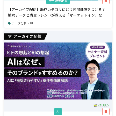
データ分析・BI
【アーカイブ配信】既存カテゴリにどう付加価値をつける？
検索データと購買トレンドが教える「マーケットイン」な商
品開発アプローチ
データ分析・BI
AI