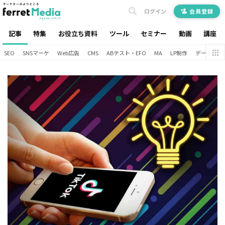
ログイン
会員登録
記事
特集
お役立ち資料
ツール
セミナー
動画
講座
SEO
SNSマーケ
Web広告
CMS
ABテスト・EFO
MA
LP制作
データ分析