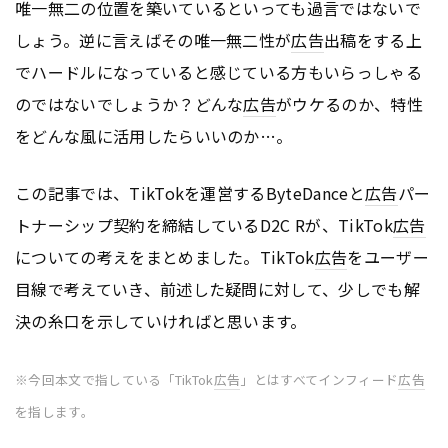
唯一無二の位置を築いているといっても過言ではないで
しょう。逆に言えばその唯一無二性が
広告
出稿をする上
でハードルになっていると感じている方もいらっしゃる
のではないでしょうか？どんな
広告
がウケるのか、特性
をどんな風に活用したらいいのか…。
この記事では、TikTokを運営するByteDanceと
広告
パー
トナーシップ契約を締結しているD2C Rが、TikTok
広告
についての考えをまとめました。TikTok
広告
をユーザー
目線で考えていき、前述した疑問に対して、少しでも解
決の糸口を示していければと思います。
※今回本文で指している「TikTok
広告
」とはすべてインフィード
広告
を指します。