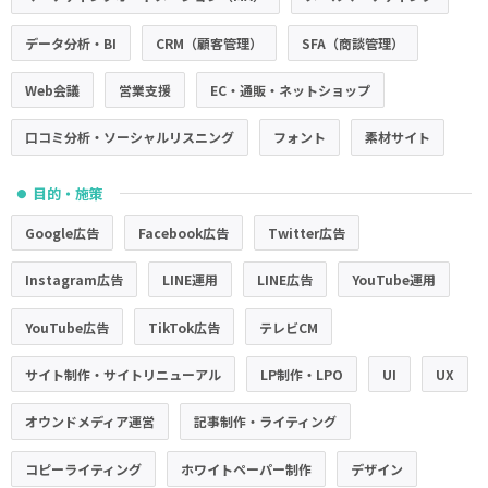
データ分析・BI
CRM（顧客管理）
SFA（商談管理）
Web会議
営業支援
EC・通販・ネットショップ
口コミ分析・ソーシャルリスニング
フォント
素材サイト
目的・施策
●
Google広告
Facebook広告
Twitter広告
Instagram広告
LINE運用
LINE広告
YouTube運用
YouTube広告
TikTok広告
テレビCM
サイト制作・サイトリニューアル
LP制作・LPO
UI
UX
オウンドメディア運営
記事制作・ライティング
コピーライティング
ホワイトペーパー制作
デザイン