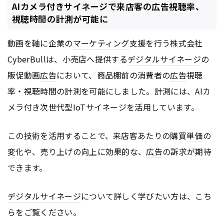
AIカメラ付きサイネージで来店客の広告視聴率、
視聴時間の計測が可能に
動画を軸に企業の
マーケティング
支援を行う株式会社
CyberBullは、小売店へ提供する
デジタルサイネージ
の
販促動画
広告
において、商品棚前の消費者の
広告
視聴
率・視聴時間の計測を可能にしました。計測には、AIカ
メラ付き次世代型IoTサイネージを活用しています。
この技術を活用することで、来店客あたりの購買
単価
の
変化や、売り上げの向上に効果的な、
広告
の訴求が期待
できます。
デジタルサイネージ
について詳しく学びたい方は、こち
らをご覧ください。