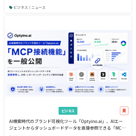
ビジネス / ニュース
ビジネス
AI検索時代のブランド可視化ツール「Optyino.ai」、AIエー
ジェントからダッシュボードデータを直接参照できる「MCP
接続」機能を一般公開