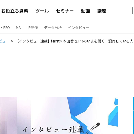
お役立ち資料
ツール
セミナー
動画
講座
・EFO
MA
LP制作
データ分析
インタビュー
ビュー
【インタビュー連載】ferret×本田哲也 PRのいまを聞くー混同してい