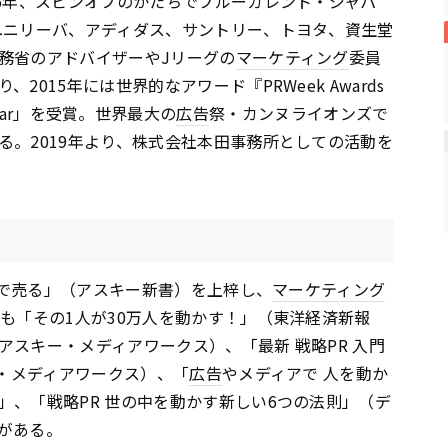
06年、スピンオフのかたちでブルーカレント・ジャパ
ユニリーバ、アディダス、サントリー、トヨタ、資生堂
務省のアドバイザーやJリーグの
マーケティング
委員
015年には世界的なアワード『PRWeek Awards
he Year」を受賞。世界最大の
広告
祭・カンヌライオンズで
る。2019年より、株式会社本田事務所としての活動を
世論で売る」（アスキー新書）を上梓し、
マーケティング
も「その1人が30万人を動かす！」（東洋経済新報
スキー・メディアワークス）、「最新 戦略PR 入門
ー・メディアワークス）、「
広告
やメディアで 人を動か
」、「戦略PR 世の中を動かす新しい6つの法則」（デ
がある。