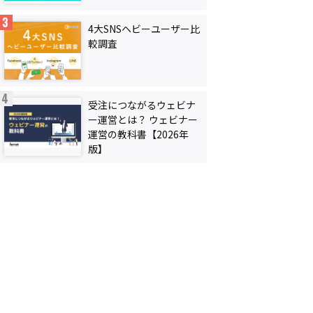
4大SNSヘビーユーザー比
較調査
受注につながるウェビナ
ー運営とは？ ウェビナー
運営の教科書【2026年
版】