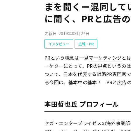
まを聞くー混同して
に聞く、PRと広告
更新日: 2019年08月27日
インタビュー
広報・PR
PRという概念は一見
マーケティング
と
ーケターにとって、PRの視点というの
ついて、日本を代表する戦略PR専門家
る今回は、基本中の基本！ PRと
広告
本田哲也氏 プロフィール
セガ・エンタープライゼスの海外事業部を