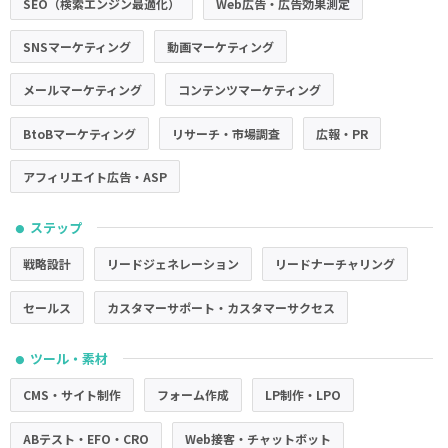
SEO（検索エンジン最適化）
Web広告・広告効果測定
SNSマーケティング
動画マーケティング
メールマーケティング
コンテンツマーケティング
BtoBマーケティング
リサーチ・市場調査
広報・PR
アフィリエイト広告・ASP
ステップ
●
戦略設計
リードジェネレーション
リードナーチャリング
セールス
カスタマーサポート・カスタマーサクセス
ツール・素材
●
CMS・サイト制作
フォーム作成
LP制作・LPO
ABテスト・EFO・CRO
Web接客・チャットボット