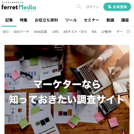
ログイン
会員登録
記事
特集
お役立ち資料
ツール
セミナー
動画
講座
SEO
SNSマーケ
Web広告
CMS
ABテスト・EFO
MA
LP制作
データ分析