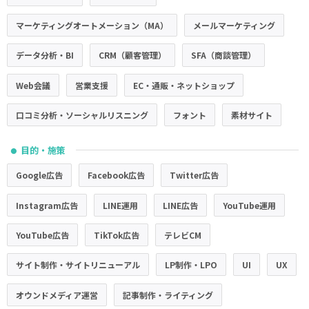
マーケティングオートメーション（MA）
メールマーケティング
データ分析・BI
CRM（顧客管理）
SFA（商談管理）
Web会議
営業支援
EC・通販・ネットショップ
口コミ分析・ソーシャルリスニング
フォント
素材サイト
目的・施策
●
Google広告
Facebook広告
Twitter広告
Instagram広告
LINE運用
LINE広告
YouTube運用
YouTube広告
TikTok広告
テレビCM
サイト制作・サイトリニューアル
LP制作・LPO
UI
UX
オウンドメディア運営
記事制作・ライティング