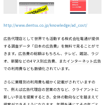
http://www.dentsu.co.jp/knowledge/ad_cost/
広告
代理店として世界でも活動する株式会社電通が提供
する調査データ「日本の
広告
費」を無料で見ることがで
きます。
広告
費の総額はもちろん、テレビ、雑誌、ラジ
オ、新聞などの4マス別
広告
費、また
インターネット
広告
での利用費なども数値化されています。
さらに業種別の利用費も細かく記載がされていますの
で、例えば
広告
代理店の営業の方など、クライアントに
新しい手法を提案するとき、全体の動向などを踏まえて
提案ができるようになります。年間を通じてその年ごと