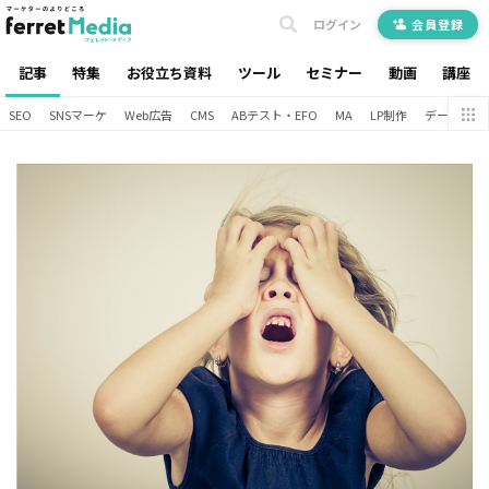
ログイン
会員登録
記事
特集
お役立ち資料
ツール
セミナー
動画
講座
SEO
SNSマーケ
Web広告
CMS
ABテスト・EFO
MA
LP制作
データ分析