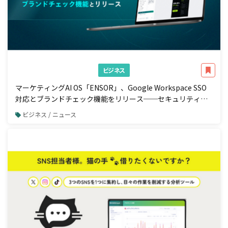
ビジネス
マーケティングAI OS「ENSOR」、Google Workspace SSO
対応とブランドチェック機能をリリース──セキュリティ強
化と広告配信前の自動コンプラ検知を一体で実現
ビジネス / ニュース