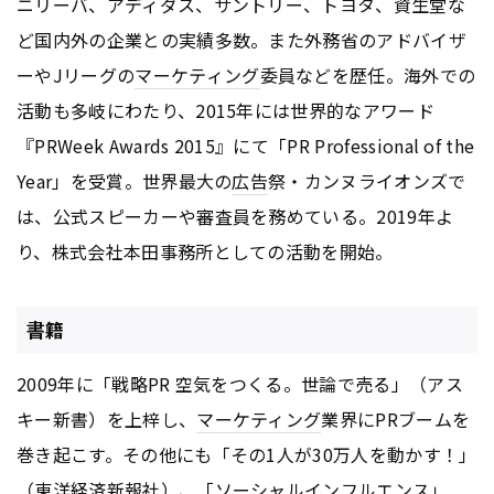
ニリーバ、アディダス、サントリー、トヨタ、資生堂な
ど国内外の企業との実績多数。また外務省のアドバイザ
ーやJリーグの
マーケティング
委員などを歴任。海外での
活動も多岐にわたり、2015年には世界的なアワード
『PRWeek Awards 2015』にて「PR Professional of the
Year」を受賞。世界最大の
広告
祭・カンヌライオンズで
は、公式スピーカーや審査員を務めている。2019年よ
り、株式会社本田事務所としての活動を開始。
書籍
2009年に「戦略PR 空気をつくる。世論で売る」（アス
キー新書）を上梓し、
マーケティング
業界にPRブームを
巻き起こす。その他にも「その1人が30万人を動かす！」
（東洋経済新報社）、「ソーシャルインフルエンス」