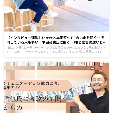
【インタビュー連載】ferret×本田哲也 PRのいまを聞くー混
同している人も多い！本田哲也氏に聞く、PRと広告の違いと
は？
PRという概念は一見マーケティングとは関係ないのではないかと思われがちで
す。しかし、マーケターにとって、PRの視点というのは非常に重要になるも
の。この連載では、そんなPRについて、日本を代表する戦略PR専門家である本
田哲也氏に伺います。記念すべき第1回目となる今回は、基本中の基本！ PRと
広告の違いについてお聞きしました。