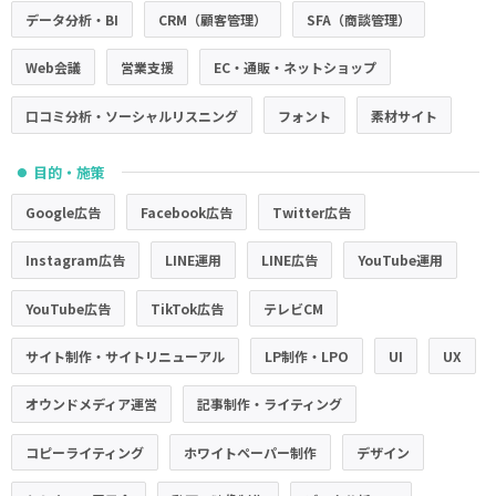
データ分析・BI
CRM（顧客管理）
SFA（商談管理）
Web会議
営業支援
EC・通販・ネットショップ
口コミ分析・ソーシャルリスニング
フォント
素材サイト
目的・施策
●
Google広告
Facebook広告
Twitter広告
Instagram広告
LINE運用
LINE広告
YouTube運用
YouTube広告
TikTok広告
テレビCM
サイト制作・サイトリニューアル
LP制作・LPO
UI
UX
オウンドメディア運営
記事制作・ライティング
コピーライティング
ホワイトペーパー制作
デザイン