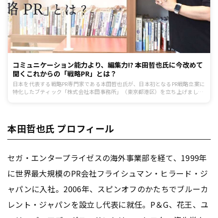
コミュニケーション能力より、編集力!? 本田哲也氏に今改めて
聞くこれからの「戦略PR」とは？
日本を代表する戦略PR専門家である本田哲也氏が、日本初となるPR戦略立案に
特化したブティック「株式会社本田事務所」（東京都港区）を立ち上げまし
た。「Powered By PR～日本のPRには「戦略」が足りない。～」というキャッ
チフレーズを冠した、同社の狙いとは。そしてこのタイミングで新たな道を切
り拓くこととなった、本田氏の想いとは？「世界でもっとも影響力のあるPRプ
ロフェッショナル300人」（PRWeek誌）に選ばれたPRの専門家本田氏にPRに
本田哲也氏 プロフィール
対する想いや、今後の展望について話を伺いました。
セガ・エンタープライゼスの海外事業部を経て、1999年
に世界最大規模のPR会社フライシュマン・ヒラード・ジ
ャパンに入社。2006年、スピンオフのかたちでブルーカ
レント・ジャパンを設立し代表に就任。P＆G、花王、ユ