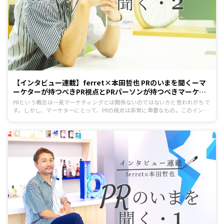
【インタビュー連載】ferret×本田哲也 PRのいまを聞くーマ
ーケターが持つべきPR視点とPRパーソンが持つべきマーケテ
ィング視点とは？
PRという概念は一見マーケティングとは関係ないのではないかと思われがちで
す。しかし、マーケターにとって、PRの視点は非常に重要なもの。このインタ
ビュー連載では、日本を代表する戦略PR専門家である本田哲也氏に、これから
のPRについて伺います。2回目は、「マーケターが持つべきPR視点とPRパーソ
ンが持つべきマーケティング視点」です。