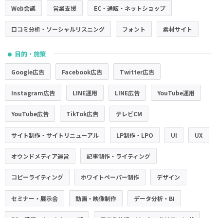
Web会議
営業支援
EC・通販・ネットショップ
口コミ分析・ソーシャルリスニング
フォント
素材サイト
目的・施策
●
Google広告
Facebook広告
Twitter広告
Instagram広告
LINE運用
LINE広告
YouTube運用
YouTube広告
TikTok広告
テレビCM
サイト制作・サイトリニューアル
LP制作・LPO
UI
UX
オウンドメディア運営
記事制作・ライティング
コピーライティング
ホワイトペーパー制作
デザイン
セミナー・展示会
動画・映像制作
データ分析・BI