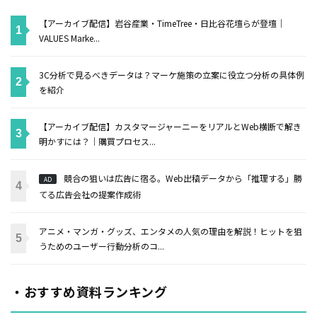
【アーカイブ配信】岩谷産業・TimeTree・日比谷花壇らが登壇｜
VALUES Marke...
3C分析で見るべきデータは？マーケ施策の立案に役立つ分析の具体例
を紹介
【アーカイブ配信】カスタマージャーニーをリアルとWeb横断で解き
明かすには？｜購買プロセス...
競合の狙いは広告に宿る。Web出稿データから「推理する」勝
AD
てる広告会社の提案作成術
アニメ・マンガ・グッズ、エンタメの人気の理由を解説！ヒットを狙
うためのユーザー行動分析のコ...
・おすすめ資料ランキング