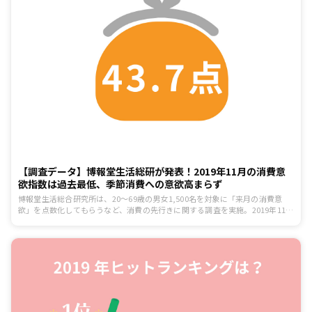
【調査データ】博報堂生活総研が発表！2019年11月の消費意
欲指数は過去最低、季節消費への意欲高まらず
博報堂生活総合研究所は、20～69歳の男女1,500名を対象に「来月の消費意
欲」を点数化してもらうなど、消費の先行きに関する調査を実施。2019年11月
の消費意欲指数は43.7点。前月比+1.8ポイント、前年比−3.0ポイントと、前月
からは上昇したものの、前年比では大きく低下した。