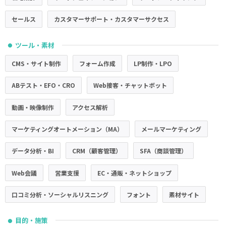
セールス
カスタマーサポート・カスタマーサクセス
ツール・素材
●
CMS・サイト制作
フォーム作成
LP制作・LPO
ABテスト・EFO・CRO
Web接客・チャットボット
動画・映像制作
アクセス解析
マーケティングオートメーション（MA）
メールマーケティング
データ分析・BI
CRM（顧客管理）
SFA（商談管理）
Web会議
営業支援
EC・通販・ネットショップ
口コミ分析・ソーシャルリスニング
フォント
素材サイト
目的・施策
●