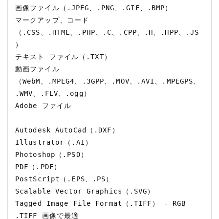
画像ファイル（.JPEG、.PNG、.GIF、.BMP）

マークアップ、コード
（.CSS、.HTML、.PHP、.C、.CPP、.H、.HPP、.JS
）

テキスト ファイル（.TXT）

動画ファイル
（WebM、.MPEG4、.3GPP、.MOV、.AVI、.MPEGPS、
.WMV、.FLV、.ogg）

Adobe ファイル

Autodesk AutoCad（.DXF）

Illustrator（.AI）

Photoshop（.PSD）

PDF（.PDF）

PostScript（.EPS、.PS）

Scalable Vector Graphics（.SVG）

Tagged Image File Format（.TIFF） - RGB 
.TIFF 画像で最適
