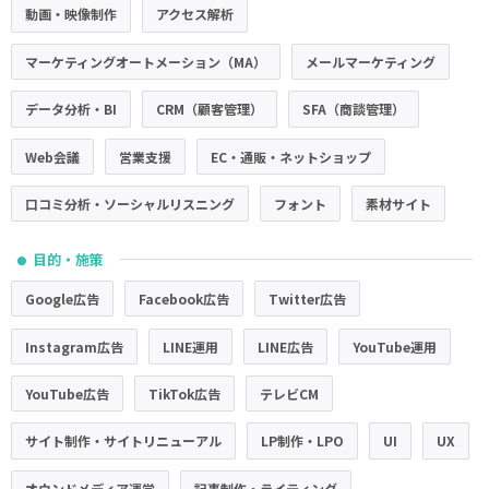
動画・映像制作
アクセス解析
マーケティングオートメーション（MA）
メールマーケティング
データ分析・BI
CRM（顧客管理）
SFA（商談管理）
Web会議
営業支援
EC・通販・ネットショップ
口コミ分析・ソーシャルリスニング
フォント
素材サイト
目的・施策
●
Google広告
Facebook広告
Twitter広告
Instagram広告
LINE運用
LINE広告
YouTube運用
YouTube広告
TikTok広告
テレビCM
サイト制作・サイトリニューアル
LP制作・LPO
UI
UX
オウンドメディア運営
記事制作・ライティング