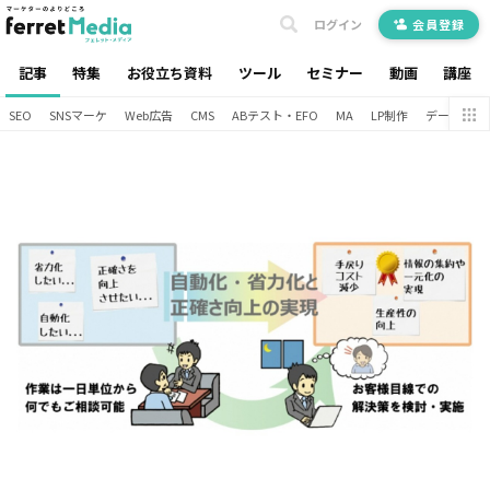
ログイン
会員登録
記事
特集
お役立ち資料
ツール
セミナー
動画
講座
SEO
SNSマーケ
Web広告
CMS
ABテスト・EFO
MA
LP制作
データ分析