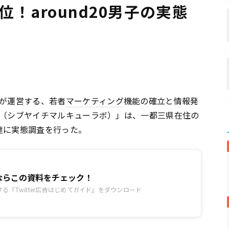
1位！around20男子の実態
ントが運営する、若者
マーケティング
機能の確立と情報発
lab.（シブヤイチマルキューラボ）」は、一都三県在住の
者達に実態調査を行った。
広告ならこの資料をチェック！
る『Twitter広告はじめてガイド』をダウンロード