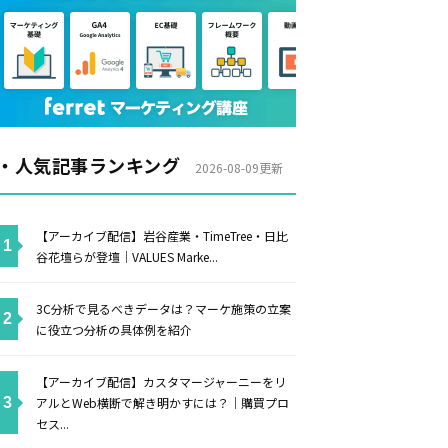
・人気記事ランキング
2026-08-09更新
【アーカイブ配信】岩谷産業・TimeTree・日比
谷花壇らが登壇｜VALUES Marke...
3C分析で見るべきデータは？マーケ施策の立案
に役立つ分析の具体例を紹介
【アーカイブ配信】カスタマージャーニーをリ
アルとWeb横断で解き明かすには？｜購買プロ
セス...