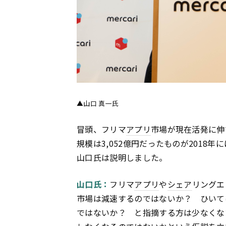
▲山口 真一氏
冒頭、フリマ
アプリ
市場が現在活発に伸
規模は3,052億円だったものが2018
山口氏は説明しました。
山口氏：
フリマ
アプリ
や
シェア
リングエ
市場は減速するのではないか？ ひいて
ではないか？ と指摘する方は少なくな