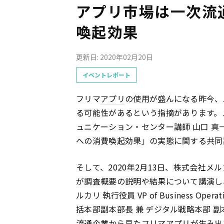
アプリ市場は一次流
喚起効果
更新日: 2020年02月20日
イベントレポート
フリマ
アプリ
の使用が盛んになる昨今、
る可能性があるという指摘があります。
ュニケーション・センター講師 山口 真
への消費喚起効果」の実態に関する共同
そして、2020年2月13日、株式会社
が調査概要の説明や結果について講演し
ルカリ 執行役員 VP of Business O
括本部副本部長 兼 デジタル戦略本部 
流通企業から見たフリマ
アプリ
が生み出