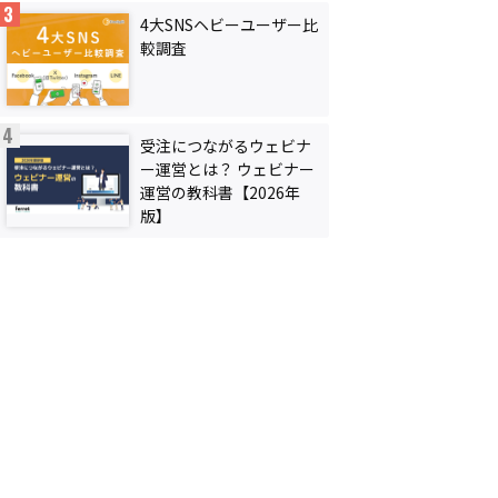
4大SNSヘビーユーザー比
較調査
受注につながるウェビナ
ー運営とは？ ウェビナー
運営の教科書【2026年
版】