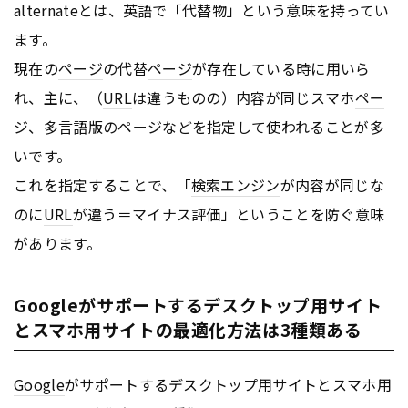
alternateとは、英語で「代替物」という意味を持ってい
ます。
現在の
ページ
の代替
ページ
が存在している時に用いら
れ、主に、（
URL
は違うものの）内容が同じスマホ
ペー
ジ
、多言語版の
ページ
などを指定して使われることが多
いです。
これを指定することで、「
検索エンジン
が内容が同じな
のに
URL
が違う＝マイナス評価」ということを防ぐ意味
があります。
Googleがサポートするデスクトップ用サイト
とスマホ用サイトの最適化方法は3種類ある
Google
がサポートするデスクトップ用サイトとスマホ用