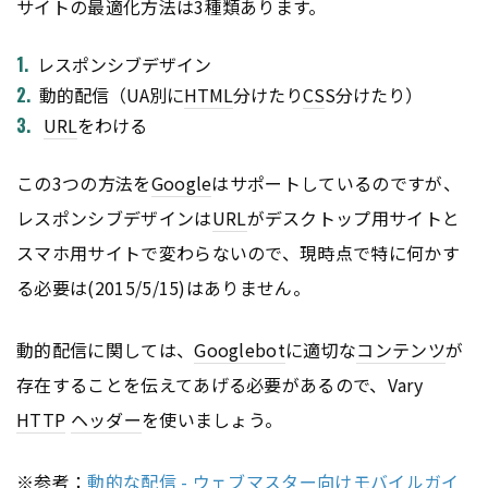
サイトの最適化方法は3種類あります。
レスポンシブデザイン
動的配信（UA別に
HTML
分けたり
CS
S分けたり）
URL
をわける
この3つの方法を
Google
はサポートしているのですが、
レスポンシブデザインは
URL
がデスクトップ用サイトと
スマホ用サイトで変わらないので、現時点で特に何かす
る必要は(2015/5/15)はありません。
動的配信に関しては、
Googlebot
に適切な
コンテンツ
が
存在することを伝えてあげる必要があるので、Vary
HTTP
ヘッダー
を使いましょう。
※参考：
動的な配信 - ウェブマスター向けモバイルガイ