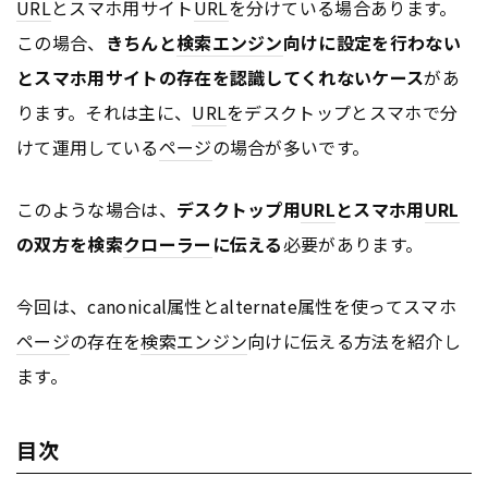
URL
とスマホ用サイト
URL
を分けている場合あります。
この場合、
きちんと
検索エンジン
向けに設定を行わない
とスマホ用サイトの存在を認識してくれないケース
があ
ります。それは主に、
URL
をデスクトップとスマホで分
けて運用している
ページ
の場合が多いです。
このような場合は、
デスクトップ用
URL
とスマホ用
URL
の双方を検索
クローラー
に伝える
必要があります。
今回は、canonical属性とalternate属性を使ってスマホ
ページ
の存在を
検索エンジン
向けに伝える方法を紹介し
ます。
目次