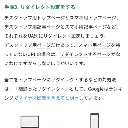
手順3. リダイレクト設定をする
デスクトップ用
トップページ
とスマホ用
トップページ
、
デスクトップ用記事
ページ
とスマホ用記事
ページ
など、
それぞれをUA別に
リダイレクト
設定しましょう。
デスクトップ用
ページ
だけあって、スマホ用
ページ
を持
っていない
URL
の場合は、
リダイレクト
する
ページ
がな
いわけですからしないほうがいいです。
全てを
トップページ
に
リダイレクト
するなどの対処法
は、「間違った
リダイレクト
」として、
Google
はランキ
ングで
マイナス影響を与えると明言
しています。