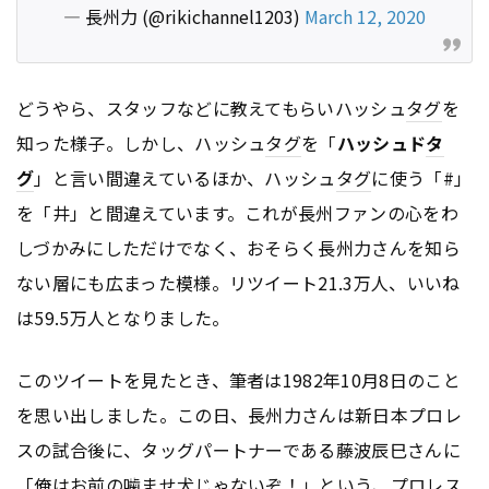
— 長州力 (@rikichannel1203)
March 12, 2020
どうやら、スタッフなどに教えてもらいハッシュ
タグ
を
知った様子。しかし、ハッシュ
タグ
を「
ハッシュド
タ
グ
」と言い間違えているほか、ハッシュ
タグ
に使う「#」
を「井」と間違えています。これが長州ファンの心をわ
しづかみにしただけでなく、おそらく長州力さんを知ら
ない層にも広まった模様。リツイート21.3万人、いいね
は59.5万人となりました。
このツイートを見たとき、筆者は1982年10月8日のこと
を思い出しました。この日、長州力さんは新日本プロレ
スの試合後に、タッグパートナーである藤波辰巳さんに
「俺はお前の噛ませ犬じゃないぞ！」という、プロレス