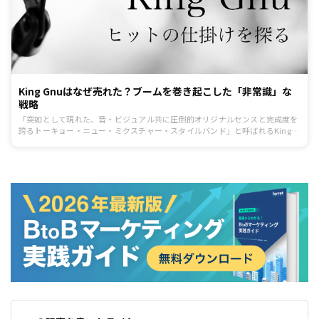
King Gnuはなぜ売れた？ブームを巻き起こした「非常識」な
戦略
「突如として現れた、音・ビジュアル共に圧倒的オリジナルセンスと完成度を
誇るトーキョー・ニュー・ミクスチャー・スタイルバンド」と呼ばれるKing
Gnu。2019年のブレイクは凄まじく、YouTubeの楽曲は1億再生を突破し、紅
白初出場も果たしました。東京藝術大学出身の常田大希さんが前身となる
「Srv.Vinci」を2015年に立ち上げ、メンバーチェンジを経て、現在の常田大希
さん、勢喜遊さん、新井和輝さん、井口理さんの4名体制になり、2017年4月
にバンド名をKing Gnuに改名。それからわずか2年ほどで日本のトップバンド
へと上り詰めた理由は何でしょうか？