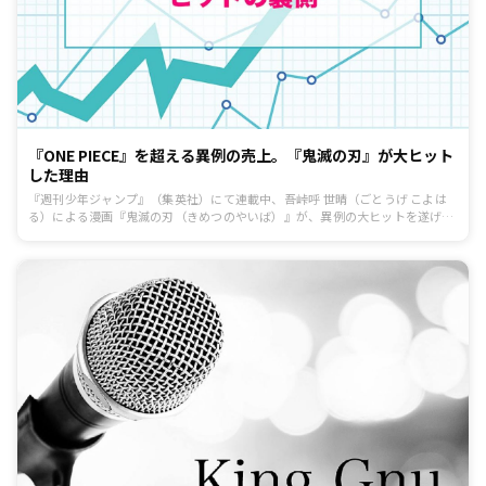
『ONE PIECE』を超える異例の売上。『鬼滅の刃』が大ヒット
した理由
『週刊少年ジャンプ』（集英社）にて連載中、吾峠呼 世晴（ごとうげ こよは
る）による漫画『鬼滅の刃（きめつのやいば）』が、異例の大ヒットを遂げて
います。では、この『鬼滅の刃』は、いつ、どのようにしてこのような大ヒッ
トとなったのでしょう？今回はGoogleの検索ボリュームをもとに、ヒットの
要因を探ります。