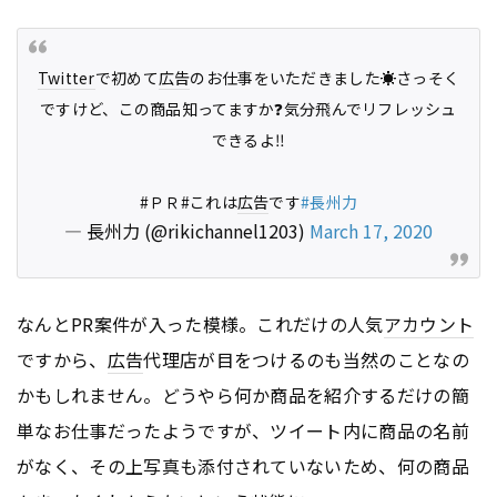
Twitter
で初めて
広告
のお仕事をいただきました☀️さっそく
ですけど、この商品知ってますか❓気分飛んでリフレッシュ
できるよ‼️
#ＰＲ#これは
広告
です
#長州力
— 長州力 (@rikichannel1203)
March 17, 2020
なんとPR案件が入った模様。これだけの人気
アカウント
ですから、
広告
代理店が目をつけるのも当然のことなの
かもしれません。どうやら何か商品を紹介するだけの簡
単なお仕事だったようですが、ツイート内に商品の名前
がなく、その上写真も添付されていないため、何の商品