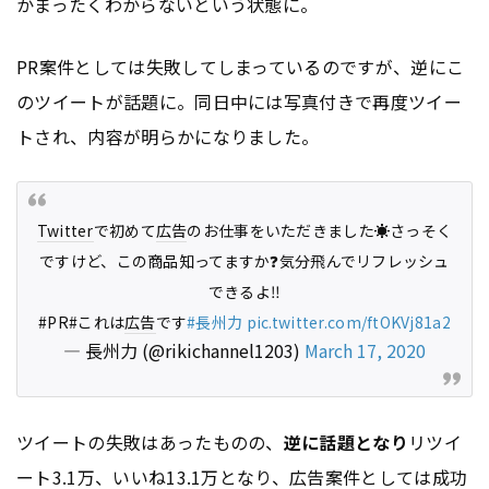
かまったくわからないという状態に。
PR案件としては失敗してしまっているのですが、逆にこ
のツイートが話題に。同日中には写真付きで再度ツイー
トされ、内容が明らかになりました。
Twitter
で初めて
広告
のお仕事をいただきました☀️さっそく
ですけど、この商品知ってますか❓気分飛んでリフレッシュ
できるよ‼️
#PR#これは
広告
です
#長州力
pic.twitter.com/ftOKVj81a2
— 長州力 (@rikichannel1203)
March 17, 2020
ツイートの失敗はあったものの、
逆に話題となり
リツイ
ート3.1万、いいね13.1万となり、
広告
案件としては成功