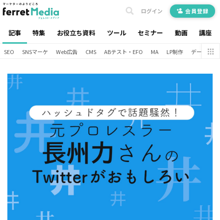
ログイン
会員登録
記事
特集
お役立ち資料
ツール
セミナー
動画
講座
SEO
SNSマーケ
Web広告
CMS
ABテスト・EFO
MA
LP制作
データ分析