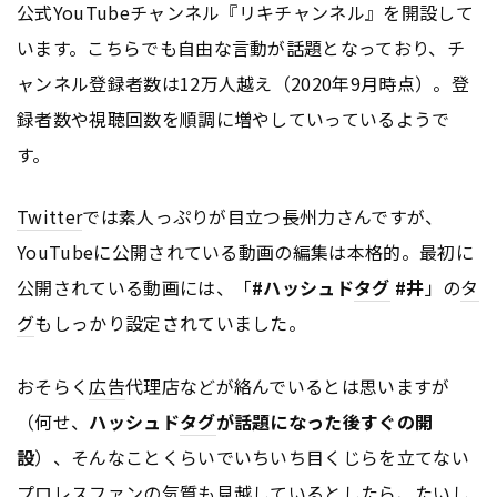
公式YouTubeチャンネル『リキチャンネル』を開設して
います。こちらでも自由な言動が話題となっており、チ
ャンネル登録者数は12万人越え（2020年9月時点）。登
録者数や視聴回数を順調に増やしていっているようで
す。
Twitter
では素人っぷりが目立つ長州力さんですが、
YouTubeに公開されている動画の編集は本格的。最初に
公開されている動画には、「
#ハッシュド
タグ
#井
」の
タ
グ
もしっかり設定されていました。
おそらく
広告
代理店などが絡んでいるとは思いますが
（何せ、
ハッシュド
タグ
が話題になった後すぐの開
設
）、そんなことくらいでいちいち目くじらを立てない
プロレスファンの気質も見越しているとしたら、たいし