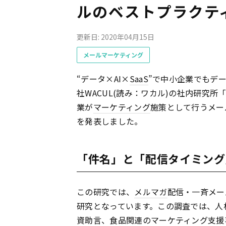
ルのベストプラクテ
更新日: 2020年04月15日
メールマーケティング
“データ×AI×
SaaS
”で中小企業でもデー
社WACUL(読み：ワカル)の社内研究所
業が
マーケティング
施策として行うメー
を発表しました。
「件名」と「配信タイミング
この研究では、
メルマガ
配信・一斉メー
研究となっています。この調査では、人
資助言、食品関連の
マーケティング
支援