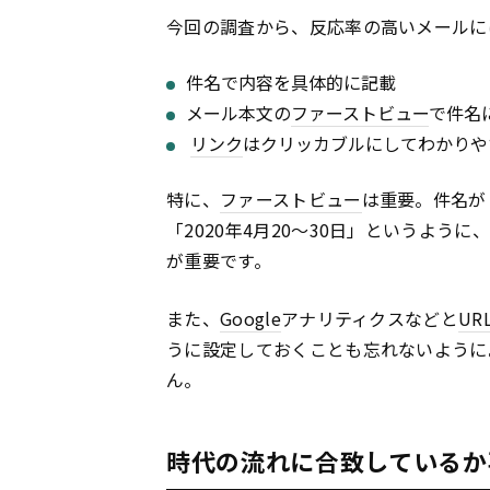
今回の調査から、反応率の高いメールに
件名で内容を具体的に記載
メール本文の
ファーストビュー
で件名
リンク
はクリッカブルにしてわかりや
特に、
ファーストビュー
は重要。件名が
「2020年4月20〜30日」というよ
が重要です。
また、
Google
アナリティクスなどと
UR
うに設定しておくことも忘れないように
ん。
時代の流れに合致しているか