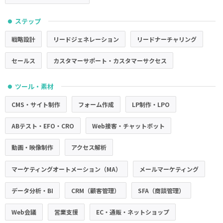
ステップ
●
戦略設計
リードジェネレーション
リードナーチャリング
セールス
カスタマーサポート・カスタマーサクセス
ツール・素材
●
CMS・サイト制作
フォーム作成
LP制作・LPO
ABテスト・EFO・CRO
Web接客・チャットボット
動画・映像制作
アクセス解析
マーケティングオートメーション（MA）
メールマーケティング
データ分析・BI
CRM（顧客管理）
SFA（商談管理）
Web会議
営業支援
EC・通販・ネットショップ