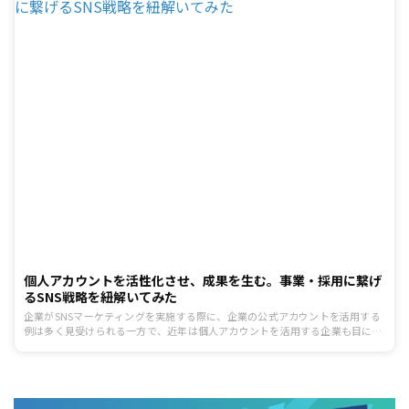
個人アカウントを活性化させ、成果を生む。事業・採用に繋げ
るSNS戦略を紐解いてみた
企業がSNSマーケティングを実施する際に、企業の公式アカウントを活用する
例は多く見受けられる一方で、近年は個人アカウントを活用する企業も目にす
るようになりました。 たとえば、SNS運用代行等を事業とするテテマーチ株式
会社は、多くの社員がTwitterの個人アカウントを所持しており、いいね報奨
金制度*などの施策を行うことで、社員の個人アカウントを活性化させていま
す。 今回は、個人アカウント活用を率先して進めるテテマーチ株式会社のコミ
ュニケーションデザイン室