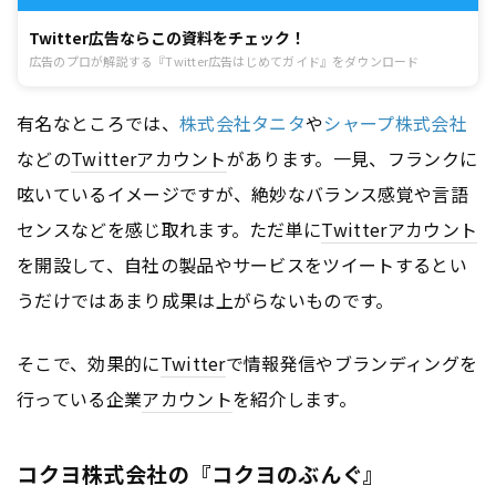
Twitter広告ならこの資料をチェック！
広告のプロが解説する『Twitter広告はじめてガイド』をダウンロード
有名なところでは、
株式会社タニタ
や
シャープ株式会社
などの
Twitter
アカウント
があります。一見、フランクに
呟いているイメージですが、絶妙なバランス感覚や言語
センスなどを感じ取れます。ただ単に
Twitter
アカウント
を開設して、自社の製品やサービスをツイートするとい
うだけではあまり成果は上がらないものです。
そこで、効果的に
Twitter
で情報発信やブランディングを
行っている企業
アカウント
を紹介します。
コクヨ株式会社の『コクヨのぶんぐ』