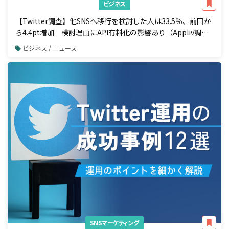
ビジネス
【Twitter調査】他SNSへ移行を検討した人は33.5％、前回か
ら4.4pt増加 検討理由にAPI有料化の影響あり（Appliv調
べ）
ビジネス / ニュース
SNSマーケティング