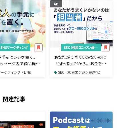
AD
SNSマーケティング
SEO（検索エンジン最適化）
の手元にレジを置く。
あなたがうまくいかないのは
Eメッセージ内で商品提案
「担当者」だから。お金をも
入・決済まで完了でき
らってSEOしているプロ＝
マーケティング / LINE
SEO（検索エンジン最適化）
ルとは
SEOコンサルは何をしている
のか。
関連記事