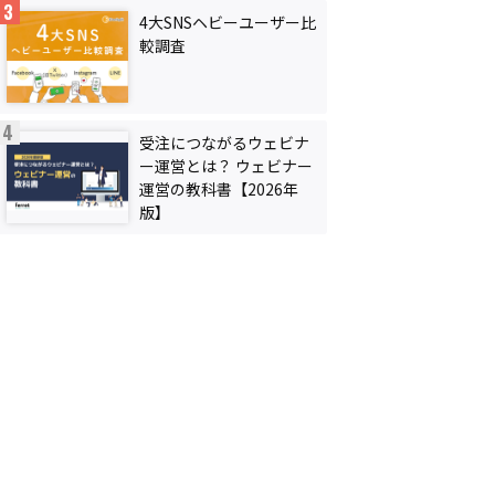
4大SNSヘビーユーザー比
較調査
受注につながるウェビナ
ー運営とは？ ウェビナー
運営の教科書【2026年
版】