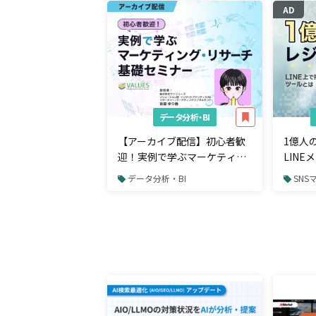
AD
データ分析・BI
【アーカイブ配信】初心者歓
1億人
迎！実例で学ぶマーケティン
LIN
グ・リサーチ基礎セミナー
から購
データ分析・BI
SNS
るツー